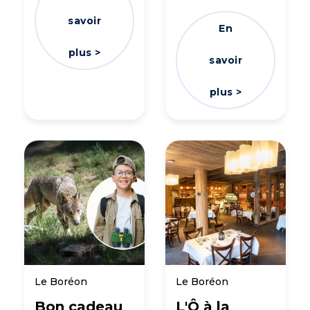
savoir
En
plus >
savoir
plus >
Le Boréon
Le Boréon
Bon cadeau
L'Ô à la