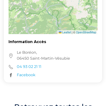
Leaflet
|
©
OpenStreetMap
Information Accès
Le Boréon,
06450 Saint-Martin-Vésubie
04 93 02 21 11
Facebook