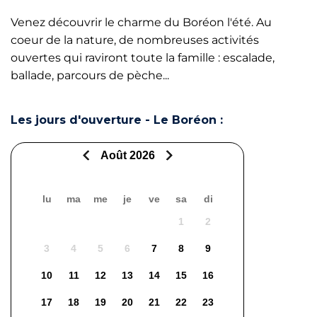
Venez découvrir le charme du Boréon l'été. Au
coeur de la nature, de nombreuses activités
ouvertes qui raviront toute la famille : escalade,
ballade, parcours de pèche...
Les jours d'ouverture - Le Boréon :
Août 2026
lu
ma
me
je
ve
sa
di
1
2
3
4
5
6
7
8
9
10
11
12
13
14
15
16
17
18
19
20
21
22
23