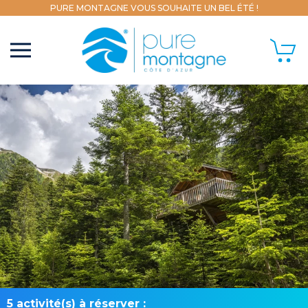
PURE MONTAGNE VOUS SOUHAITE UN BEL ÉTÉ !
5 activité(s) à réserver :