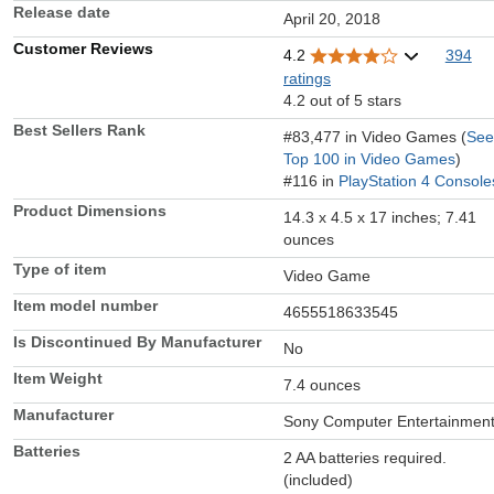
Release date
April 20, 2018
Customer Reviews
4.2
394
ratings
4.2 out of 5 stars
Best Sellers Rank
#83,477 in Video Games (
See
Top 100 in Video Games
)
#116 in
PlayStation 4 Console
Product Dimensions
14.3 x 4.5 x 17 inches; 7.41
ounces
Type of item
Video Game
Item model number
4655518633545
Is Discontinued By Manufacturer
No
Item Weight
7.4 ounces
Manufacturer
Sony Computer Entertainmen
Batteries
2 AA batteries required.
(included)