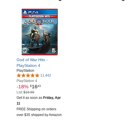
God of War Hits -
PlayStation 4
PlayStation
11,442
PlayStation 4
-18%
16
$
43
List:
$19.99
Get it as soon as
Friday, Apr
11
FREE Shipping on orders
over $35 shipped by Amazon