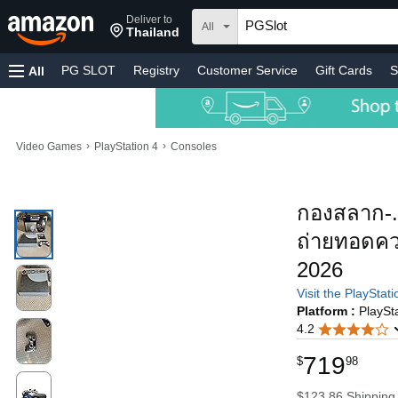
Deliver to
All
Thailand
PG SLOT
Registry
Customer Service
Gift Cards
S
All
›
›
Video Games
PlayStation 4
Consoles
กองสลาก-.
ถ่ายทอดควา
2026
Visit the PlayStat
Platform :
PlaySt
4.2
719
$
98
$123.86 Shipping