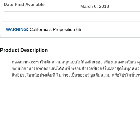
Date First Available
March 6, 2018
WARNING
:
California’s Proposition 65
Product Description
กองสลาก-.com เริ่มต้นความสนุกแบบไม่ต้องคิดเยอะ เพียงแค่ลงทะเบียน คุณ
ระบบก็สามารถทดลองเล่นได้ทันที พร้อมสำรวจฟีเจอร์ใหม่ล่าสุดในทุกหมวด
สิทธิประโยชน์อย่างเต็มที่ ไม่ว่าจะเป็นของขวัญแต้มสะสม หรือโปรโมชั่นร