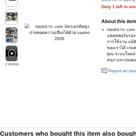
Only 1 left in st
About this ite
กองสลาก-.com เ
แพลตฟอร์มรองร
การใช้งาน แม้ย
ของเราได้ เกมค
คุณ ระบบใหม่ล่าสุ
สนุก และปลอดภ
2 VIDEOS
Report an issue
Customers who bought this item also bough