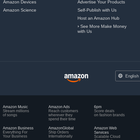
Amazon Devices
Advertise Your Products
Amazon Science
Self-Publish with Us
Host an Amazon Hub
›
See More Make Money
with Us
English
Amazon Music
Amazon Ads
6pm
Stream millions
Reach customers
Score deals
of songs
wherever they
on fashion brands
spend their time
Amazon Business
AmazonGlobal
Amazon Web
Everything For
Ship Orders
Services
Your Business
Internationally
Scalable Cloud