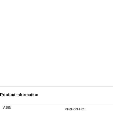
Product information
ASIN
B030236635