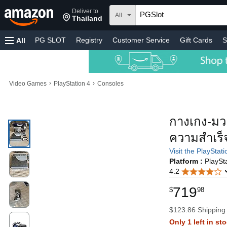
Deliver to
All
Thailand
PG SLOT
Registry
Customer Service
Gift Cards
S
All
›
›
Video Games
PlayStation 4
Consoles
กางเกง-มว
ความสำเร็
Visit the PlayStat
Platform :
PlaySt
4.2
719
$
98
$123.86 Shipping
Only 1 left in st