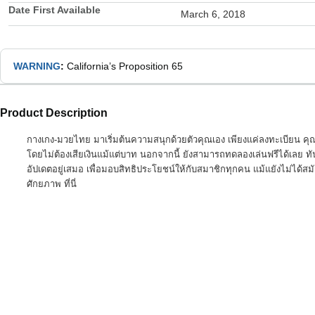
Date First Available
March 6, 2018
WARNING
:
California’s Proposition 65
Product Description
กางเกง-มวยไทย มาเริ่มต้นความสนุกด้วยตัวคุณเอง เพียงแค่ลงทะเบียน คุณจ
โดยไม่ต้องเสียเงินแม้แต่บาท นอกจากนี้ ยังสามารถทดลองเล่นฟรีได้เลย ท
อัปเดตอยู่เสมอ เพื่อมอบสิทธิประโยชน์ให้กับสมาชิกทุกคน แม้แยังไม่ได้ส
ศักยภาพ ที่นี่