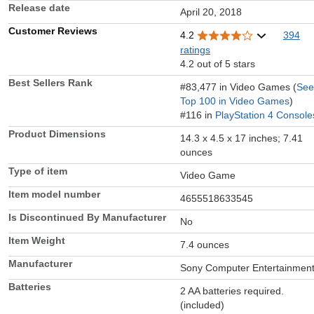
Release date
April 20, 2018
Customer Reviews
4.2
394
ratings
4.2 out of 5 stars
Best Sellers Rank
#83,477 in Video Games (
See
Top 100 in Video Games
)
#116 in
PlayStation 4 Console
Product Dimensions
14.3 x 4.5 x 17 inches; 7.41
ounces
Type of item
Video Game
Item model number
4655518633545
Is Discontinued By Manufacturer
No
Item Weight
7.4 ounces
Manufacturer
Sony Computer Entertainmen
Batteries
2 AA batteries required.
(included)