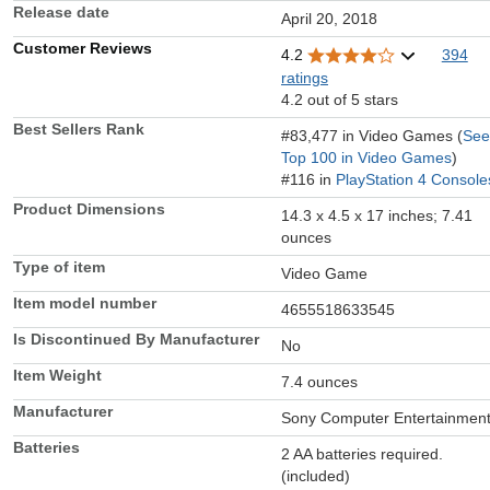
Release date
April 20, 2018
Customer Reviews
4.2
394
ratings
4.2 out of 5 stars
Best Sellers Rank
#83,477 in Video Games (
See
Top 100 in Video Games
)
#116 in
PlayStation 4 Console
Product Dimensions
14.3 x 4.5 x 17 inches; 7.41
ounces
Type of item
Video Game
Item model number
4655518633545
Is Discontinued By Manufacturer
No
Item Weight
7.4 ounces
Manufacturer
Sony Computer Entertainmen
Batteries
2 AA batteries required.
(included)