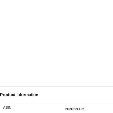
Product information
ASIN
B030236635