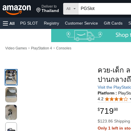
Deliver to
All
Thailand
PG SLOT
Registry
Customer Service
Gift Cards
S
All
›
›
Video Games
PlayStation 4
Consoles
ควย-เด็ก ล
ปานกลางถึ
Visit the PlayStat
Platform :
PlaySt
4.2
719
$
98
$123.86 Shipping
Only 1 left in st