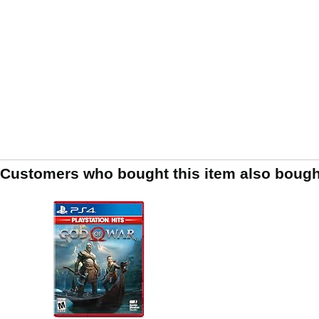
Customers who bought this item also bough