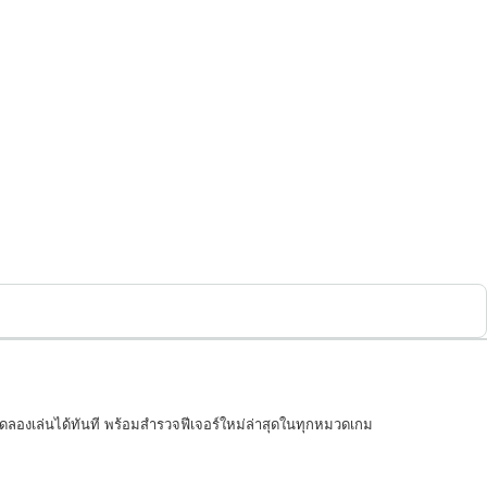
รถทดลองเล่นได้ทันที พร้อมสำรวจฟีเจอร์ใหม่ล่าสุดในทุกหมวดเกม