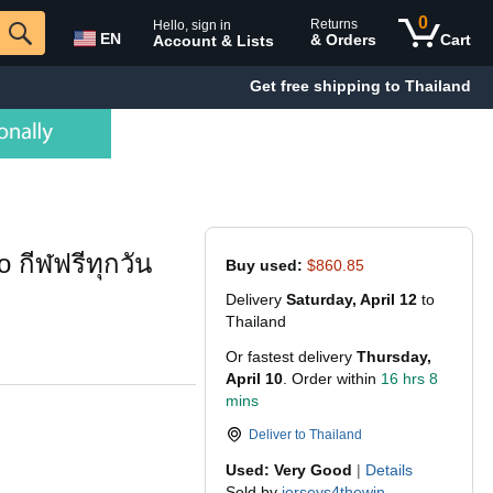
0
Returns
Hello, sign in
EN
& Orders
Cart
Account & Lists
Get free shipping to Thailand
 กีฬฟรีทุกวัน
Buy used:
$860.85
Delivery
Saturday, April 12
to
Thailand
Or fastest delivery
Thursday,
April 10
. Order within
16 hrs 8
mins
Deliver to
Thailand
Used: Very Good
|
Details
Sold by
jerseys4thewin