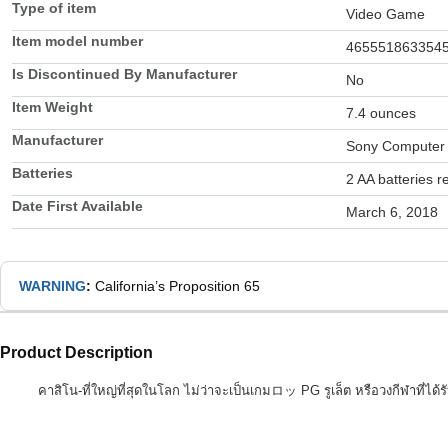
Type of item
Video Game
Item model number
465551863354
Is Discontinued By Manufacturer
No
Item Weight
7.4 ounces
Manufacturer
Sony Computer 
Batteries
2 AA batteries r
Date First Available
March 6, 2018
WARNING
:
California’s Proposition 65
Product Description
คาสิโน-ที่ใหญ่ที่สุดในโลก ไม่ว่าจะเป็นเกมロッ PG รูเล็ต หรือวงกีฬาที่ได