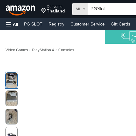
Deliver to
All
Thailand
PG SLOT
Registry
Customer Service
Gift Cards
All
›
›
Video Games
PlayStation 4
Consoles