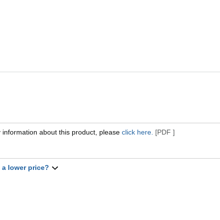
 information about this product, please
click here.
[PDF ]
t a lower price?