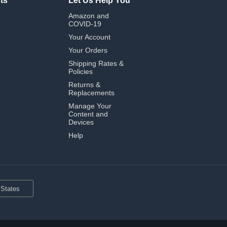
ts
Let Us Help You
Amazon and
COVID-19
Your Account
Your Orders
Shipping Rates &
Policies
Returns &
Replacements
Manage Your
Content and
Devices
Help
 States