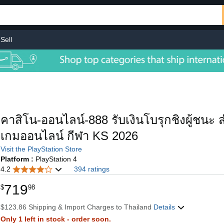
Sell
คาสิโน-ออนไลน์-888 รับเงินโบรุกชิงผู้ชนะ 
เกมออนไลน์ กีฬา KS 2026
Visit the PlayStation Store
Platform :
PlayStation 4
4.2
394 ratings
719
$
98
$123.86 Shipping & Import Charges to Thailand
Details
Only 1 left in stock - order soon.