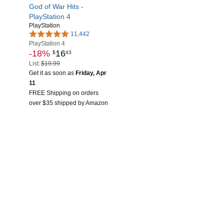
God of War Hits -
PlayStation 4
PlayStation
11,442
PlayStation 4
-18%
16
$
43
List:
$19.99
Get it as soon as
Friday, Apr
11
FREE Shipping on orders
over $35 shipped by Amazon