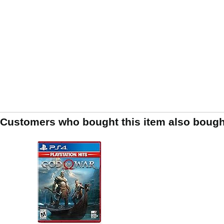
Customers who bought this item also bough