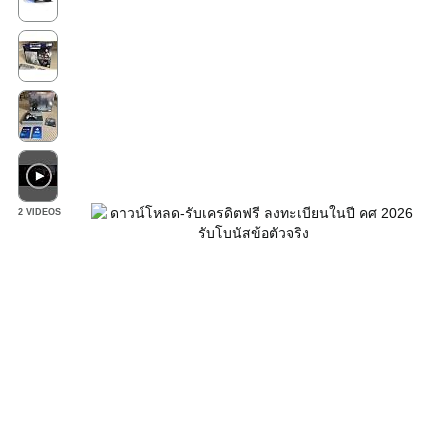
2 VIDEOS