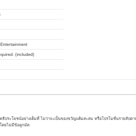
5
Entertainment
equired. (included)
ิประโยชน์อย่างเต็มที่ ไม่ว่าจะเป็นของขวัญแต้มสะสม หรือโปรโมชั่นรายสัปดาห์ 
โดยไม่มีข้อผูกมัด