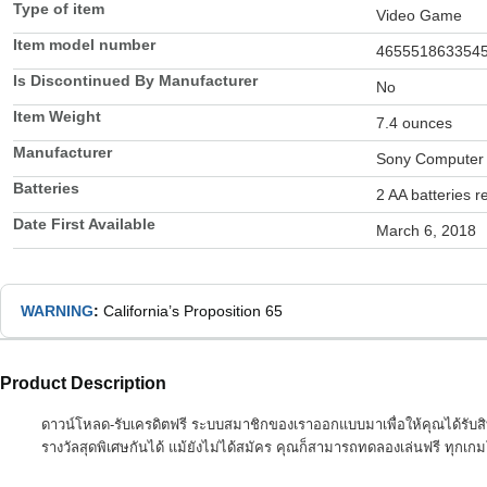
Type of item
Video Game
Item model number
465551863354
Is Discontinued By Manufacturer
No
Item Weight
7.4 ounces
Manufacturer
Sony Computer 
Batteries
2 AA batteries r
Date First Available
March 6, 2018
WARNING
:
California’s Proposition 65
Product Description
ดาวน์โหลด-รับเครดิตฟรี ระบบสมาชิกของเราออกแบบมาเพื่อให้คุณได้รับสิทธ
รางวัลสุดพิเศษกันได้ แม้ยังไม่ได้สมัคร คุณก็สามารถทดลองเล่นฟรี ทุกเกม