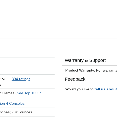
Warranty & Support
Product Warranty: For warranty
Feedback
394 ratings
s
Would you like to
tell us abou
eo Games (
See Top 100 in
tion 4 Consoles
 inches; 7.41 ounces