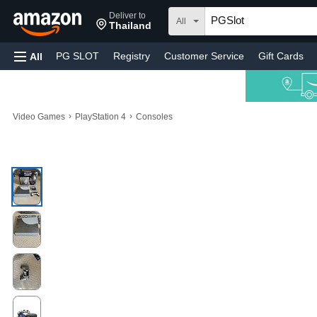
Deliver to
All
Thailand
PG SLOT
Registry
Customer Service
Gift Cards
All
›
›
Video Games
PlayStation 4
Consoles