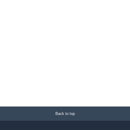
Back to top