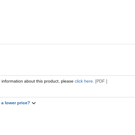
 information about this product, please
click here.
[PDF ]
t a lower price?