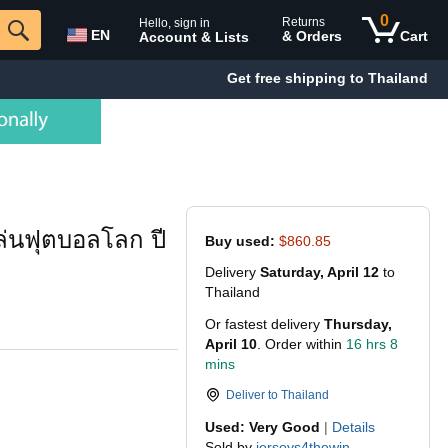
0
Returns
Hello, sign in
EN
& Orders
Cart
Account & Lists
Get free shipping to Thailand
เล่นฟุตบอลโลก ปี
Buy used:
$860.85
Delivery
Saturday, April 12
to
Thailand
Or fastest delivery
Thursday,
April 10
. Order within
16 hrs 8
mins
Deliver to
Thailand
Used: Very Good
|
Details
Sold by
jerseys4thewin