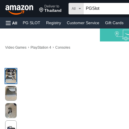
Deliver to
All
Thailand
PG SLOT
Registry
Customer Service
Gift Cards
All
›
›
Video Games
PlayStation 4
Consoles