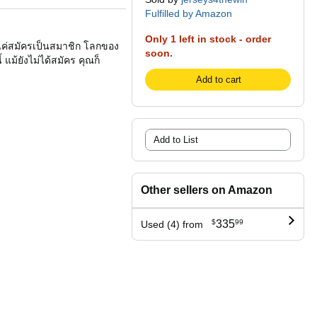
Fulfilled by Amazon
Only 1 left in stock - order
งแค่สมัครเป็นสมาชิก โลกของ
soon.
แม้ยังไม่ได้สมัคร คุณก็
Add to cart
Add to List
Other sellers on Amazon
$
335
99
Used (4) from