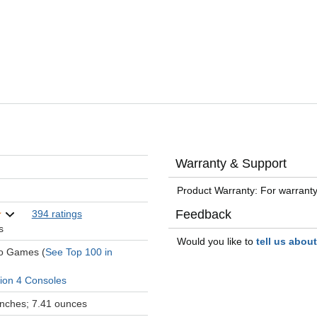
Warranty & Support
Product Warranty: For warranty
Feedback
394 ratings
s
Would you like to
tell us abou
eo Games (
See Top 100 in
tion 4 Consoles
 inches; 7.41 ounces