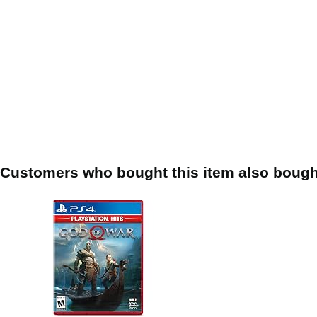
Customers who bought this item also bough