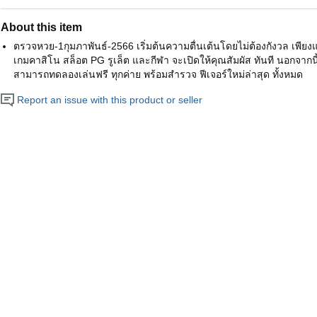
About this item
ตรวจหวย-1กุมภาพันธ์-2566 เริ่มต้นความตื่นเต้นโดยไม่ต้องกังวล เพีย
เกมคาสิโน สล็อต PG รูเล็ต และกีฬา จะเปิดให้คุณสัมผัส ทันที นอกจากนี้ 
สามารถทดลองเล่นฟรี ทุกค่าย พร้อมสำรวจ ฟีเจอร์ใหม่ล่าสุด ทั้งหมด
Report an issue with this product or seller