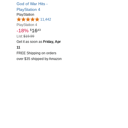
God of War Hits -
PlayStation 4
PlayStation
11,442
PlayStation 4
-18%
16
$
43
List:
$19.99
Get it as soon as
Friday, Apr
11
FREE Shipping on orders
over $35 shipped by Amazon