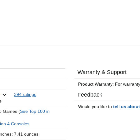
Warranty & Support
Product Warranty: For warranty
Feedback
394 ratings
s
Would you like to
tell us abou
eo Games (
See Top 100 in
tion 4 Consoles
 inches; 7.41 ounces