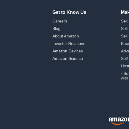
Get to Know Us
Mak
Careers
Sell
Blog
Sell
About Amazon
Sell
Investor Relations
Beco
Amazon Devices
Adve
Amazon Science
Self
Hos
›
Se
with