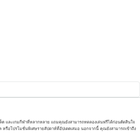
รูเล็ต และเกมกีฬาที่หลากหลาย แถมคุณยังสามารถทดลองเล่นฟรีได้ก่อนตัดสินใจ
ล หรือโปรโมชั่นพิเศษรายสัปดาห์ที่อัปเดตเสมอ นอกจากนี้ คุณยังสามารถเข้าถึง