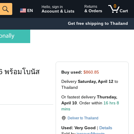
0
Returns
Hello, sign in
EN
& Orders
Cart
Account & Lists
Get free shipping to Thailand
6 พร้อมโบนัส
Buy used:
$860.85
Delivery
Saturday, April 12
to
Thailand
Or fastest delivery
Thursday,
April 10
. Order within
16 hrs 8
mins
Deliver to
Thailand
Used: Very Good
|
Details
Sold by
jerseys4thewin