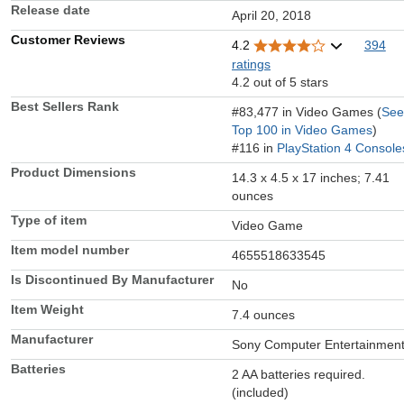
Release date
April 20, 2018
Customer Reviews
4.2
394
ratings
4.2 out of 5 stars
Best Sellers Rank
#83,477 in Video Games (
See
Top 100 in Video Games
)
#116 in
PlayStation 4 Console
Product Dimensions
14.3 x 4.5 x 17 inches; 7.41
ounces
Type of item
Video Game
Item model number
4655518633545
Is Discontinued By Manufacturer
No
Item Weight
7.4 ounces
Manufacturer
Sony Computer Entertainmen
Batteries
2 AA batteries required.
(included)