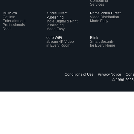
Computing
Services
IMDbPro
Kindle Direct
Prime Video Direct
Get Info
Video Distribution
Publishing
Entertainment
Made Easy
Indie Digital & Print
Professionals
Publishing
Need
Made Easy
eero WiFi
Blink
Stream 4K Video
Smart Security
in Every Room
for Every Home
Conditions of Use
Privacy Notice
Cons
© 1996-2025, 