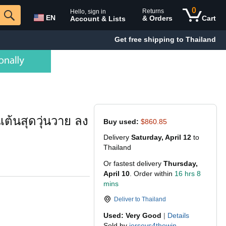
0
Returns
Hello, sign in
EN
& Orders
Cart
Account & Lists
Get free shipping to Thailand
ต้นสุดวุ่นวาย ลง
Buy used:
$860.85
Delivery
Saturday, April 12
to
Thailand
Or fastest delivery
Thursday,
April 10
. Order within
16 hrs 8
mins
Deliver to
Thailand
Used: Very Good
|
Details
Sold by
jerseys4thewin