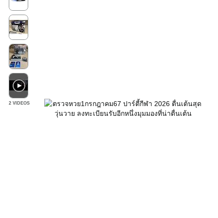
2 VIDEOS