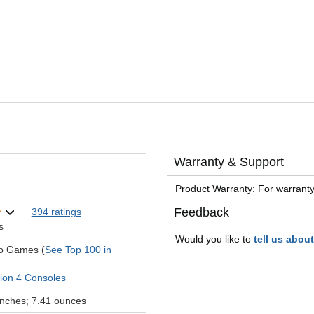
Warranty & Support
Product Warranty: For warranty
Feedback
394 ratings
s
Would you like to
tell us abou
eo Games (
See Top 100 in
tion 4 Consoles
 inches; 7.41 ounces