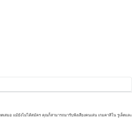
ดตเสมอ แม้ยังไม่ได้สมัคร คุณก็สามารถมารับฟังเสียงคนเล่น เกมคาสิโน รูเล็ตและ