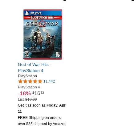
God of War Hits -
PlayStation 4
PlayStation
11,442
PlayStation 4
-18%
16
$
43
List:
$19.99
Get it as soon as
Friday, Apr
11
FREE Shipping on orders
over $35 shipped by Amazon