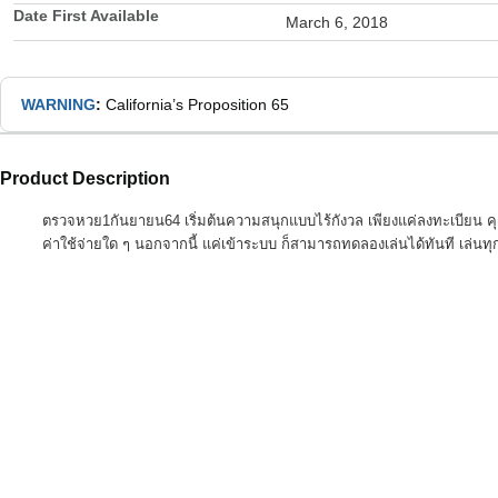
Date First Available
March 6, 2018
WARNING
:
California’s Proposition 65
Product Description
ตรวจหวย1กันยายน64 เริ่มต้นความสนุกแบบไร้กังวล เพียงแค่ลงทะเบียน คุณก
ค่าใช้จ่ายใด ๆ นอกจากนี้ แค่เข้าระบบ ก็สามารถทดลองเล่นได้ทันที เล่น