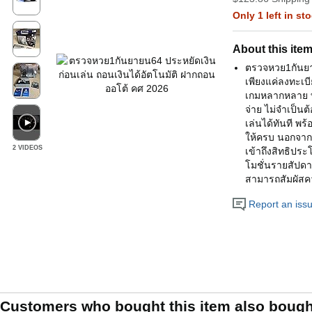
Only 1 left in st
About this ite
ตรวจหวย1กันยา
เพียงแค่ลงทะเบี
เกมหลากหลาย ทั
จ่าย ไม่จำเป็น
เล่นได้ทันที พร
ให้ครบ นอกจากน
2 VIDEOS
เข้าถึงสิทธิประ
โมชั่นรายสัปดาห
สามารถสัมผัสค
Report an issue
Customers who bought this item also bough