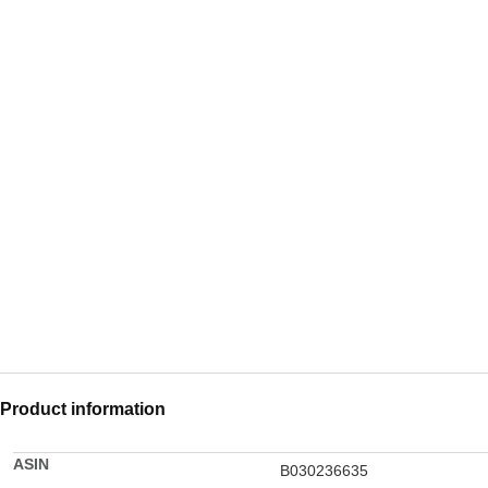
Product information
ASIN
B030236635