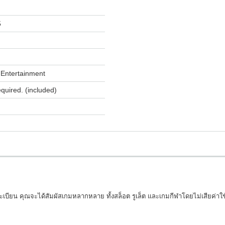
5
Entertainment
equired. (included)
บียน คุณจะได้สัมผัสเกมหลากหลาย ทั้งสล็อต รูเล็ต และเกมกีฬาโดยไม่เสียค่าใช้จ่