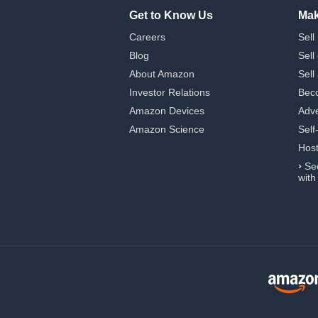
Get to Know Us
Mak
Careers
Sell
Blog
Sell
About Amazon
Sell
Investor Relations
Beco
Amazon Devices
Adve
Amazon Science
Self
Hos
›
Se
with