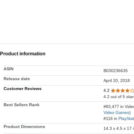
Product information
ASIN
B030236635
Release date
April 20, 2018
Customer Reviews
4.2
4.2 out of 5 star
Best Sellers Rank
#83,477 in Vid
Video Games
)
#116 in
PlaySta
Product Dimensions
14.3 x 4.5 x 17