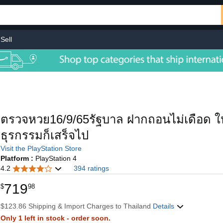
Sell
ตรวจหวย16/9/65รัฐบาล ฝากถอนไม่เดือด ให
ธุรกรรมก็เสร็จไป
Visit the PlayStation Store
Platform :
PlayStation 4
4.2
394 ratings
719
$
98
$123.86 Shipping & Import Charges to Thailand
Details
Only 1 left in stock - order soon.