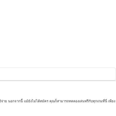
าย นอกจากนี้ แม้ยังไม่ได้สมัคร คุณก็สามารถทดลองเล่นฟรีกับทุกเกมที่นี่ เพียง