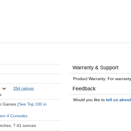
Warranty & Support
Product Warranty: For warranty
Feedback
394 ratings
s
Would you like to
tell us abou
eo Games (
See Top 100 in
tion 4 Consoles
 inches; 7.41 ounces