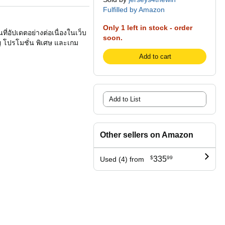
Fulfilled by Amazon
Only 1 left in stock - order
่อัปเดตอย่างต่อเนื่องในเว็บ
soon.
ัญ โปรโมชั่น พิเศษ และเกม
Add to cart
Add to List
Other sellers on Amazon
$
335
99
Used (4) from