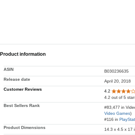
Product information
ASIN
B030236635
Release date
April 20, 2018
Customer Reviews
4.2
4.2 out of 5 star
Best Sellers Rank
#83,477 in Vid
Video Games
)
#116 in
PlaySta
Product Dimensions
14.3 x 4.5 x 17