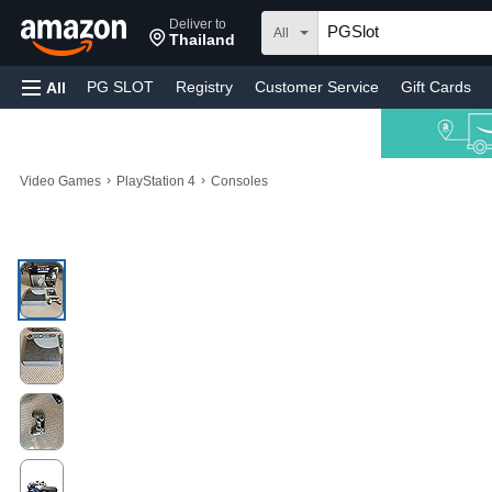
Deliver to
All
Thailand
PG SLOT
Registry
Customer Service
Gift Cards
All
›
›
Video Games
PlayStation 4
Consoles