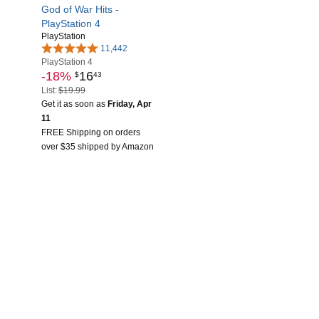
God of War Hits -
PlayStation 4
PlayStation
11,442
PlayStation 4
-18%
16
$
43
List:
$19.99
Get it as soon as
Friday, Apr
11
FREE Shipping on orders
over $35 shipped by Amazon