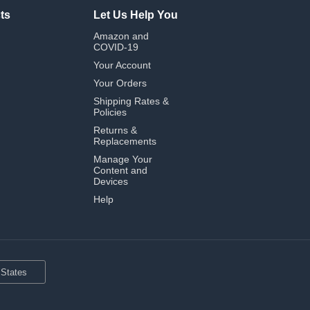
ts
Let Us Help You
Amazon and
COVID-19
Your Account
Your Orders
Shipping Rates &
Policies
Returns &
Replacements
Manage Your
Content and
Devices
Help
 States