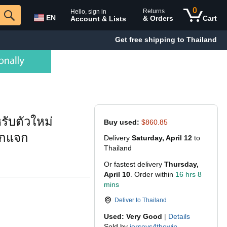
0
Returns
Hello, sign in
EN
& Orders
Cart
Account & Lists
Get free shipping to Thailand
ับตัวใหม่
Buy used:
$860.85
ูกแจก
Delivery
Saturday, April 12
to
Thailand
Or fastest delivery
Thursday,
April 10
. Order within
16 hrs 8
mins
Deliver to
Thailand
Used: Very Good
|
Details
Sold by
jerseys4thewin