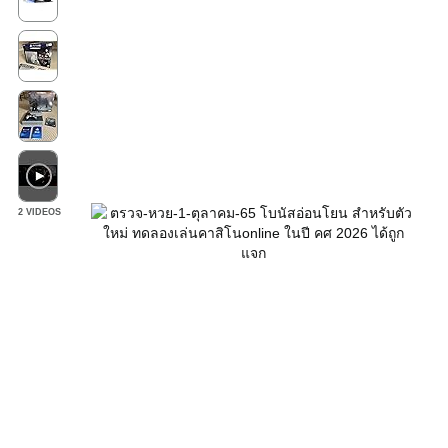
2 VIDEOS