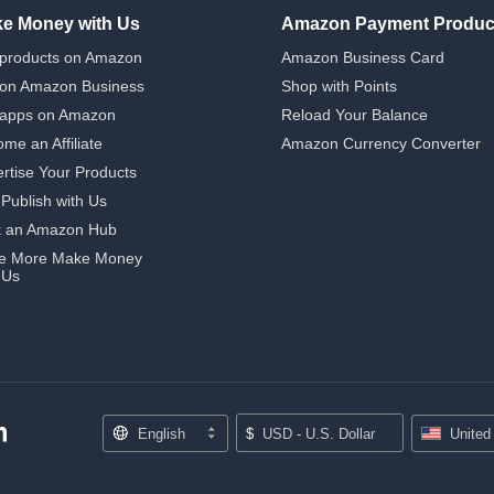
e Money with Us
Amazon Payment Produc
 products on Amazon
Amazon Business Card
 on Amazon Business
Shop with Points
 apps on Amazon
Reload Your Balance
me an Affiliate
Amazon Currency Converter
rtise Your Products
-Publish with Us
t an Amazon Hub
e More Make Money
 Us
English
$
USD - U.S. Dollar
United