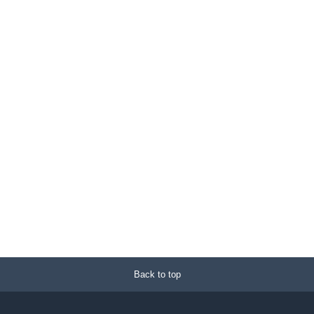
Back to top