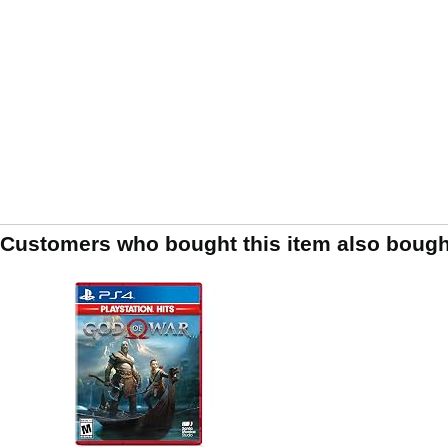
Customers who bought this item also bough