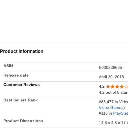
Product information
ASIN
B030236635
Release date
April 20, 2018
Customer Reviews
4.2
4.2 out of 5 star
Best Sellers Rank
#83,477 in Vid
Video Games
)
#116 in
PlaySta
Product Dimensions
14.3 x 4.5 x 17