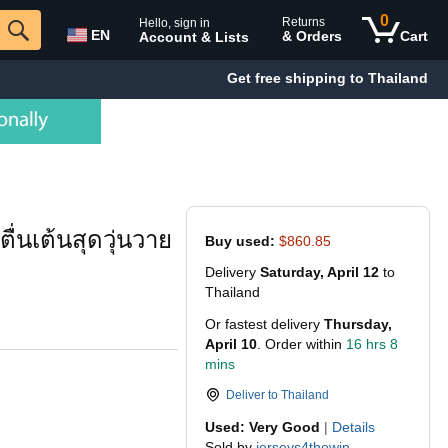
0
Returns
Hello, sign in
EN
& Orders
Cart
Account & Lists
Get free shipping to Thailand
ื่นเต้นสุดวุ่นวาย
Buy used:
$860.85
Delivery
Saturday, April 12
to
Thailand
Or fastest delivery
Thursday,
April 10
. Order within
16 hrs 8
mins
Deliver to
Thailand
Used: Very Good
|
Details
Sold by
jerseys4thewin