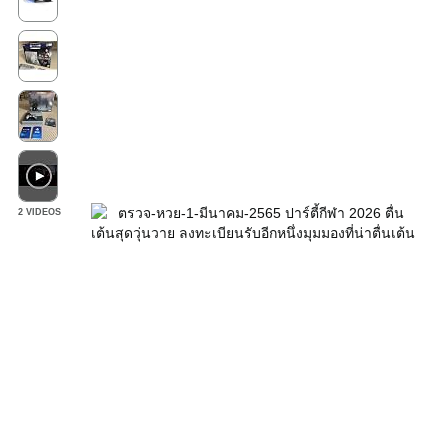
2 VIDEOS