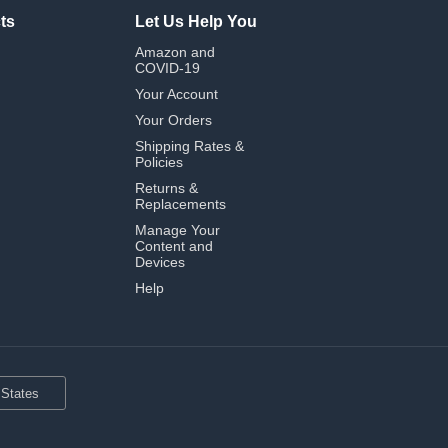
ts
Let Us Help You
Amazon and
COVID-19
Your Account
Your Orders
Shipping Rates &
Policies
Returns &
Replacements
Manage Your
Content and
Devices
Help
 States