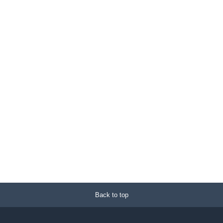
Back to top