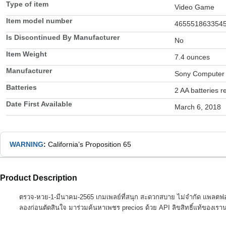
Type of item
Video Game
Item model number
465551863354
Is Discontinued By Manufacturer
No
Item Weight
7.4 ounces
Manufacturer
Sony Computer 
Batteries
2 AA batteries r
Date First Available
March 6, 2018
WARNING
:
California’s Proposition 65
Product Description
ตรวจ-หวย-1-มีนาคม-2565 เกมเพลย์ที่สนุก สะดวกสบาย ไม่จำกัด แพลตฟ
ลองก่อนตัดสินใจ มาร่วมค้นหาเพชร precios ด้วย API ลิขสิทธิ์แท้ของเร