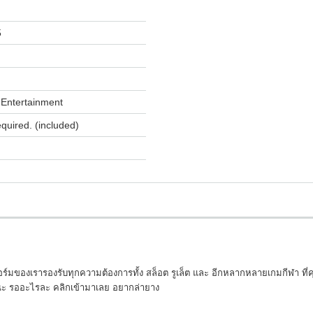
5
Entertainment
equired. (included)
อร์มของเรารองรับทุกความต้องการทั้ง สล็อต รูเล็ต และ อีกหลากหลายเกมกีฬา
านะ รออะไรละ คลิกเข้ามาเลย อยากล่ายาง