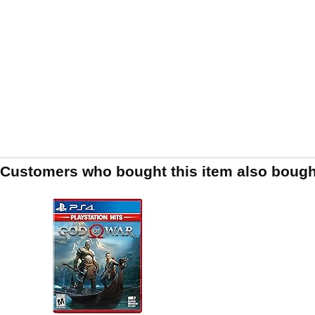
Customers who bought this item also bough