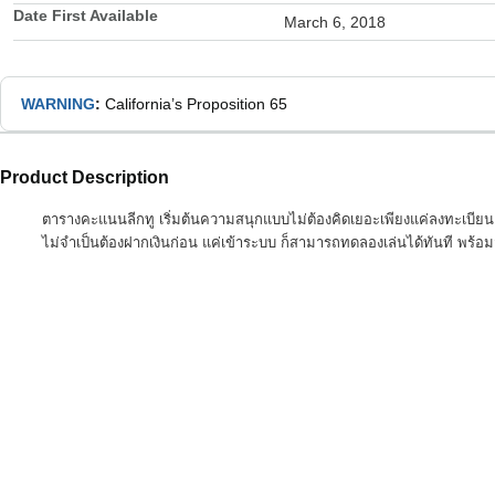
Date First Available
March 6, 2018
WARNING
:
California’s Proposition 65
Product Description
ตารางคะแนนลีกทู เริ่มต้นความสนุกแบบไม่ต้องคิดเยอะเพียงแค่ลงทะเบียน 
ไม่จำเป็นต้องฝากเงินก่อน แค่เข้าระบบ ก็สามารถทดลองเล่นได้ทันที พร้อ