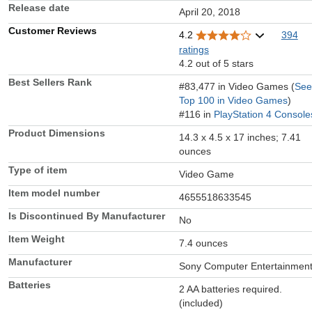
Release date
April 20, 2018
Customer Reviews
4.2
394
ratings
4.2 out of 5 stars
Best Sellers Rank
#83,477 in Video Games (
See
Top 100 in Video Games
)
#116 in
PlayStation 4 Console
Product Dimensions
14.3 x 4.5 x 17 inches; 7.41
ounces
Type of item
Video Game
Item model number
4655518633545
Is Discontinued By Manufacturer
No
Item Weight
7.4 ounces
Manufacturer
Sony Computer Entertainmen
Batteries
2 AA batteries required.
(included)