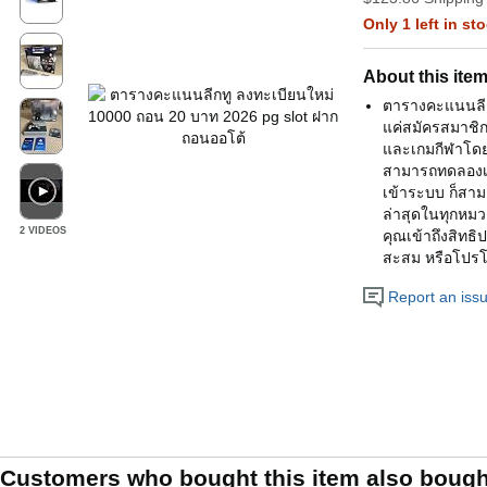
Only 1 left in st
About this ite
ตารางคะแนนลีกท
แค่สมัครสมาชิก
และเกมกีฬาโดยไม
สามารถทดลองเล่
เข้าระบบ ก็สาม
ล่าสุดในทุกหม
2 VIDEOS
คุณเข้าถึงสิทธิ
สะสม หรือโปรโม
Report an issue
Customers who bought this item also bough