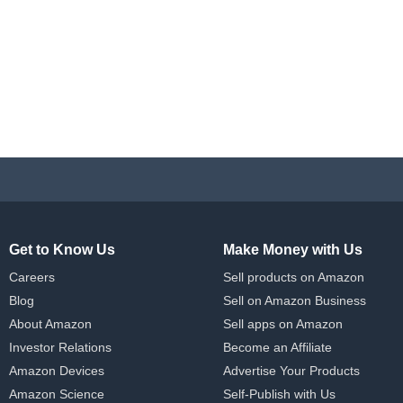
Get to Know Us
Make Money with Us
Careers
Sell products on Amazon
Blog
Sell on Amazon Business
About Amazon
Sell apps on Amazon
Investor Relations
Become an Affiliate
Amazon Devices
Advertise Your Products
Amazon Science
Self-Publish with Us