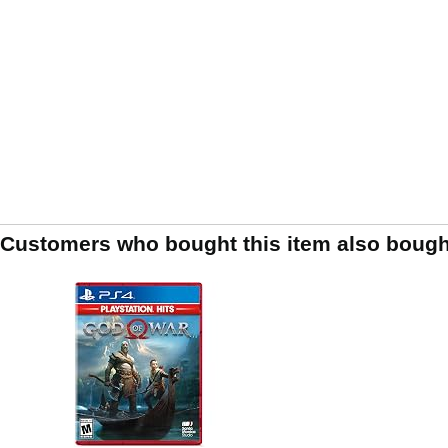
Customers who bought this item also bough