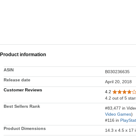
Product information
ASIN
B030236635
Release date
April 20, 2018
Customer Reviews
4.2
4.2 out of 5 star
Best Sellers Rank
#83,477 in Vid
Video Games
)
#116 in
PlaySta
Product Dimensions
14.3 x 4.5 x 17