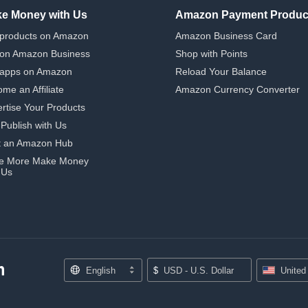
e Money with Us
Amazon Payment Produc
 products on Amazon
Amazon Business Card
 on Amazon Business
Shop with Points
 apps on Amazon
Reload Your Balance
me an Affiliate
Amazon Currency Converter
rtise Your Products
-Publish with Us
t an Amazon Hub
e More Make Money
 Us
English
$
USD - U.S. Dollar
United