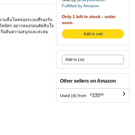
Fulfilled by Amazon
Only 1 left in stock - order
ท้ ความลื่นไหลของระบบที่รองรับ
soon.
ได้สมัคร อยากลองก่อนตัดสินใจ
้วเริ่มต้นความสนุกและสะสม
Add to cart
Add to List
Other sellers on Amazon
$
335
99
Used (4) from