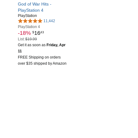
God of War Hits -
PlayStation 4
PlayStation
11,442
PlayStation 4
-18%
16
$
43
List:
$19.99
Get it as soon as
Friday, Apr
11
FREE Shipping on orders
over $35 shipped by Amazon