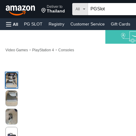
Deliver to
All
Thailand
PG SLOT
Registry
Customer Service
Gift Cards
All
›
›
Video Games
PlayStation 4
Consoles