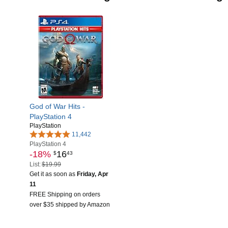
God of War Hits -
PlayStation 4
PlayStation
11,442
PlayStation 4
-18%
16
$
43
List:
$19.99
Get it as soon as
Friday, Apr
11
FREE Shipping on orders
over $35 shipped by Amazon