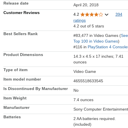
Release date
April 20, 2018
Customer Reviews
4.2
394
ratings
4.2 out of 5 stars
Best Sellers Rank
#83,477 in Video Games (
See
Top 100 in Video Games
)
#116 in
PlayStation 4 Console
Product Dimensions
14.3 x 4.5 x 17 inches; 7.41
ounces
Type of item
Video Game
Item model number
4655518633545
Is Discontinued By Manufacturer
No
Item Weight
7.4 ounces
Manufacturer
Sony Computer Entertainmen
Batteries
2 AA batteries required.
(included)