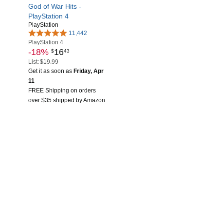
God of War Hits -
PlayStation 4
PlayStation
11,442
PlayStation 4
-18%
16
$
43
List:
$19.99
Get it as soon as
Friday, Apr
11
FREE Shipping on orders
over $35 shipped by Amazon