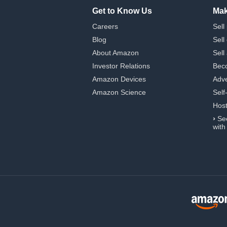
Get to Know Us
Mak
Careers
Sell
Blog
Sell
About Amazon
Sell
Investor Relations
Beco
Amazon Devices
Adve
Amazon Science
Self
Hos
›
Se
with