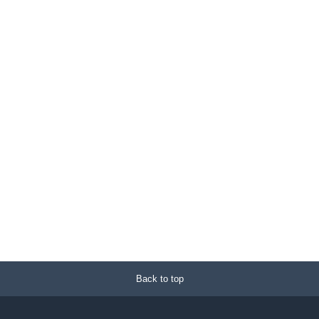
Back to top