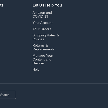
ts
Let Us Help You
Amazon and
COVID-19
Your Account
Your Orders
Shipping Rates &
Policies
Returns &
Replacements
Manage Your
Content and
Devices
Help
 States