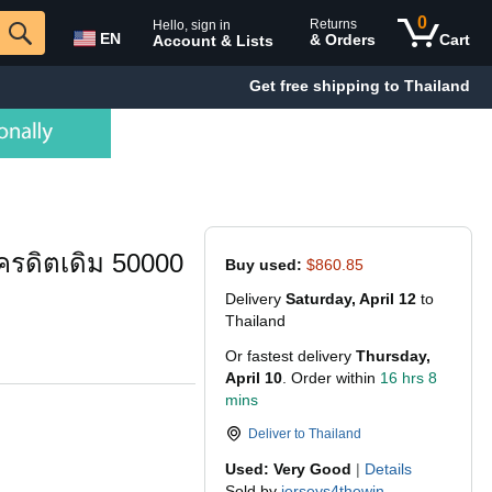
0
Returns
Hello, sign in
EN
& Orders
Cart
Account & Lists
Get free shipping to Thailand
ครดิตเดิม 50000
Buy used:
$860.85
Delivery
Saturday, April 12
to
Thailand
Or fastest delivery
Thursday,
April 10
. Order within
16 hrs 8
mins
Deliver to
Thailand
Used: Very Good
|
Details
Sold by
jerseys4thewin