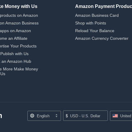
e Money with Us
Amazon Payment Produc
 products on Amazon
Amazon Business Card
 on Amazon Business
Shop with Points
 apps on Amazon
Reload Your Balance
me an Affiliate
Amazon Currency Converter
rtise Your Products
-Publish with Us
t an Amazon Hub
e More Make Money
 Us
English
$
USD - U.S. Dollar
United