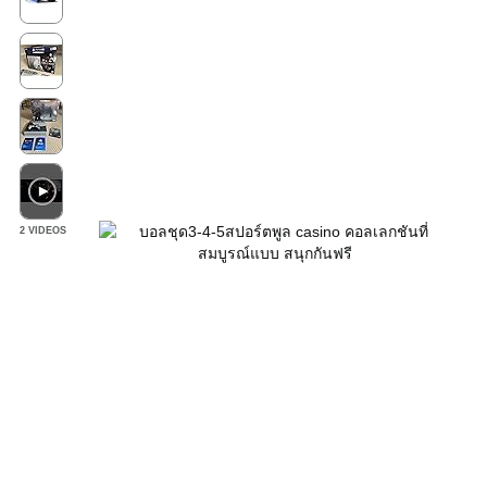
2 VIDEOS