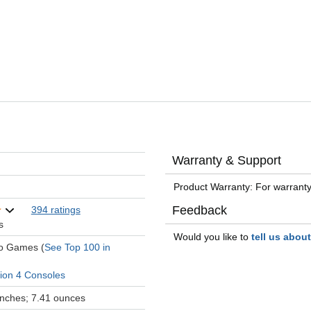
Warranty & Support
Product Warranty: For warranty
Feedback
394 ratings
s
Would you like to
tell us abou
eo Games (
See Top 100 in
tion 4 Consoles
 inches; 7.41 ounces