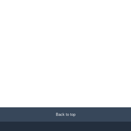
Back to top