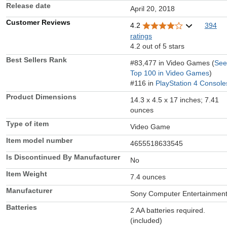
Release date
April 20, 2018
Customer Reviews
4.2
394
ratings
4.2 out of 5 stars
Best Sellers Rank
#83,477 in Video Games (
See
Top 100 in Video Games
)
#116 in
PlayStation 4 Console
Product Dimensions
14.3 x 4.5 x 17 inches; 7.41
ounces
Type of item
Video Game
Item model number
4655518633545
Is Discontinued By Manufacturer
No
Item Weight
7.4 ounces
Manufacturer
Sony Computer Entertainmen
Batteries
2 AA batteries required.
(included)