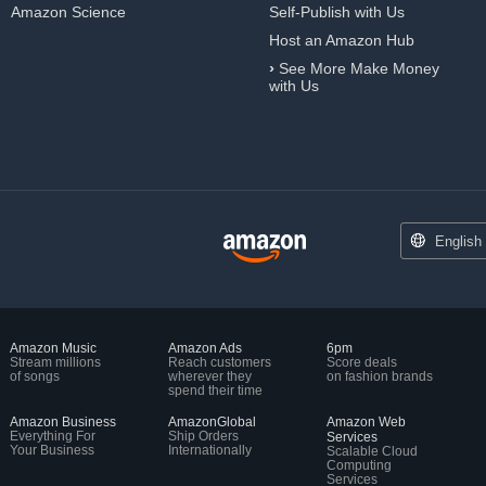
Amazon Science
Self-Publish with Us
Host an Amazon Hub
›
See More Make Money
with Us
English
Amazon Music
Amazon Ads
6pm
Stream millions
Reach customers
Score deals
of songs
wherever they
on fashion brands
spend their time
Amazon Business
AmazonGlobal
Amazon Web
Everything For
Ship Orders
Services
Your Business
Internationally
Scalable Cloud
Computing
Services