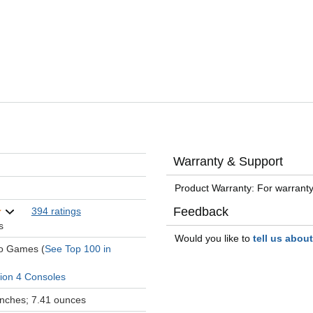
Warranty & Support
Product Warranty: For warranty
Feedback
394 ratings
s
Would you like to
tell us abou
eo Games (
See Top 100 in
tion 4 Consoles
 inches; 7.41 ounces