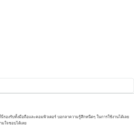
ี่รองรับทั้งมือถือและคอมพิวเตอร์ บอกลาความรู้สึกหนืดๆ ในการใช้งานได้เลย
าตามใจชอบได้เลย