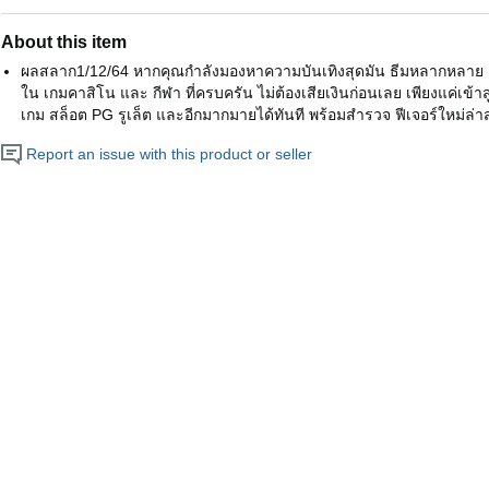
About this item
ผลสลาก1/12/64 หากคุณกำลังมองหาความบันเทิงสุดมัน ธีมหลากหลาย 
ใน เกมคาสิโน และ กีฬา ที่ครบครัน ไม่ต้องเสียเงินก่อนเลย เพียงแค่เข้
เกม สล็อต PG รูเล็ต และอีกมากมายได้ทันที พร้อมสำรวจ ฟีเจอร์ใหม่ล่าส
Report an issue with this product or seller