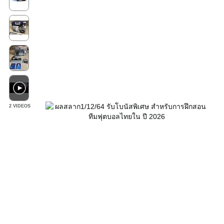
2 VIDEOS