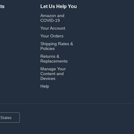
ts
Let Us Help You
Amazon and
COVID-19
Your Account
Your Orders
Shipping Rates &
Policies
Returns &
Replacements
Manage Your
Content and
Devices
Help
 States