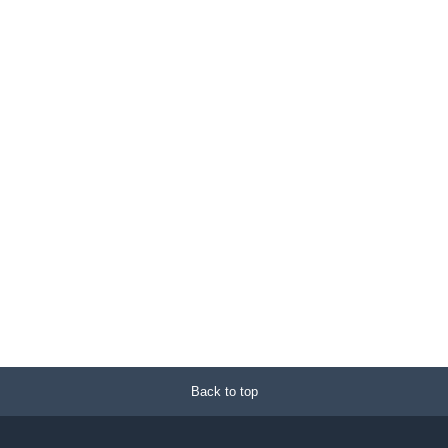
Back to top