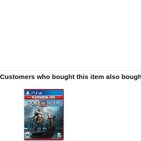
Customers who bought this item also bough