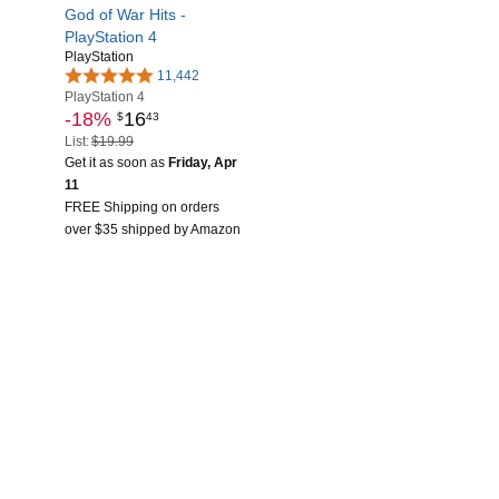
God of War Hits -
PlayStation 4
PlayStation
11,442
PlayStation 4
-18%
16
$
43
List:
$19.99
Get it as soon as
Friday, Apr
11
FREE Shipping on orders
over $35 shipped by Amazon