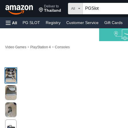
Deliver to
All
Thailand
PG SLOT
Registry
Customer Service
Gift Cards
All
›
›
Video Games
PlayStation 4
Consoles