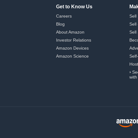
Get to Know Us
Mak
Careers
Sell
Blog
Sell
About Amazon
Sell
Investor Relations
Beco
Amazon Devices
Adve
Amazon Science
Self
Hos
›
Se
with