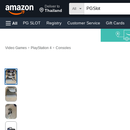
Deliver to
All
Thailand
PG SLOT
Registry
Customer Service
Gift Cards
All
›
›
Video Games
PlayStation 4
Consoles