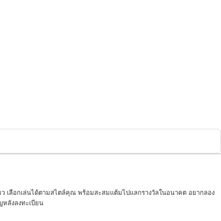
ดียว เลือกเล่นได้ตามสไตล์คุณ พร้อมสะสมแต้มไปแลกรางวัลในอนาคต อยากลอง
ัญหลังลงทะเบียน