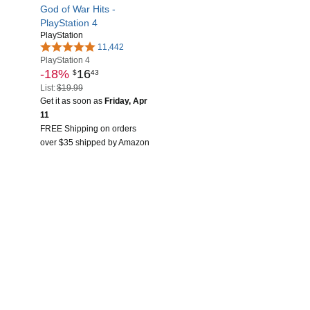
God of War Hits -
PlayStation 4
PlayStation
11,442
PlayStation 4
-18%
16
$
43
List:
$19.99
Get it as soon as
Friday, Apr
11
FREE Shipping on orders
over $35 shipped by Amazon