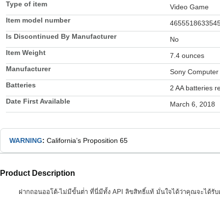
Type of item
Video Game
Item model number
465551863354
Is Discontinued By Manufacturer
No
Item Weight
7.4 ounces
Manufacturer
Sony Computer 
Batteries
2 AA batteries r
Date First Available
March 6, 2018
WARNING
:
California’s Proposition 65
Product Description
ฝากถอนออโต้-ไม่มีขั้นต่ํา ที่นี่มีทั้ง API ลิขสิทธิ์แท้ มั่นใจได้ว่าคุณ