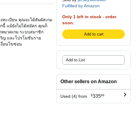
Fulfilled by Amazon
Only 1 left in stock - order
่ลงทะเบียน คุณจะได้สัมผัสเกม
soon.
ี้ แม้ยังไม่ได้สมัคร คุณก็
ทุกหมวดเกม ระบบสมาชิก
Add to cart
งขวัญ และโปรโมชั่นราย
เงื่อนไขซ่อน
Add to List
Other sellers on Amazon
$
335
99
Used (4) from