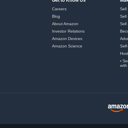
Get to Know Us
Mak
Careers
Sell
Blog
Sell
About Amazon
Sell
Investor Relations
Beco
Amazon Devices
Adve
Amazon Science
Self
Hos
›
Se
with