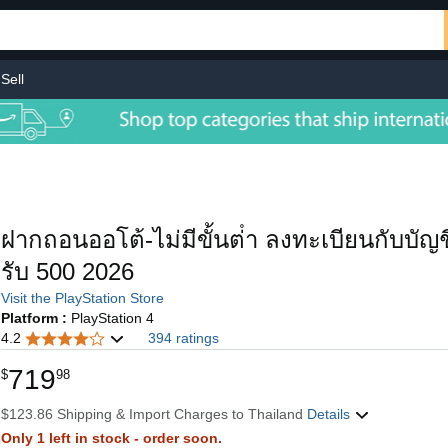
Sell
ฝากถอนออโต้-ไม่มีขั้นต่ํา ลงทะเบียนกับบั
รับ 500 2026
Visit the PlayStation Store
Platform :
PlayStation 4
4.2
394 ratings
719
$
98
$123.86 Shipping & Import Charges to Thailand
Details
Only 1 left in stock - order soon.