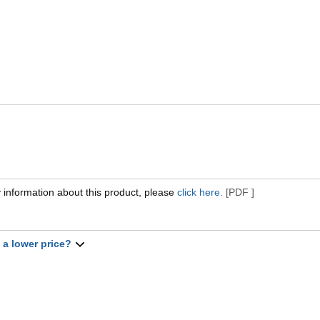
 information about this product, please
click here.
[PDF ]
t a lower price?