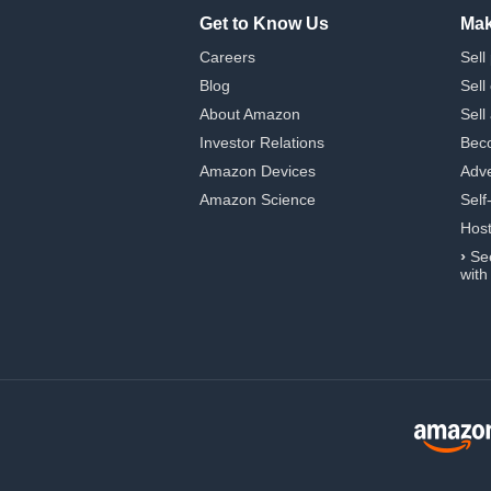
Get to Know Us
Mak
Careers
Sell
Blog
Sell
About Amazon
Sell
Investor Relations
Beco
Amazon Devices
Adve
Amazon Science
Self
Hos
›
Se
with