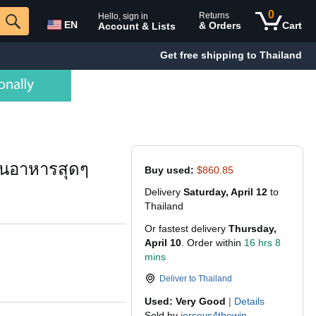
0
Returns
Hello, sign in
EN
& Orders
Cart
Account & Lists
Get free shipping to Thailand
านอาหารสุดๆ
Buy used:
$860.85
Delivery
Saturday, April 12
to
Thailand
Or fastest delivery
Thursday,
April 10
. Order within
16 hrs 8
mins
Deliver to
Thailand
Used: Very Good
|
Details
Sold by
jerseys4thewin