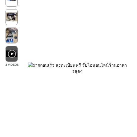
2 VIDEOS