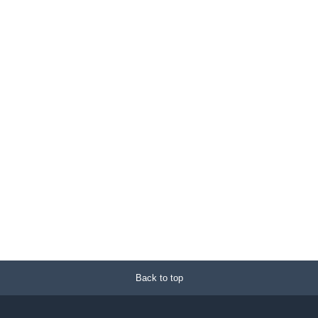
Back to top