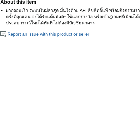
About this item
ฝากถอนเร็ว ระบบใหม่ล่าสุด มั่นใจด้วย API ลิขสิทธิ์แท้ พร้อมกิจกรรมรายว
ครั้งที่คุณเล่น จะได้รับแต้มพิเศษ ใช้แลกรางวัล หรือเข้าสู่เกมพรีเมียมได้
ประสบการณ์ใหม่ได้ทันที ไม่ต้องมีบัญชีธนาคาร
Report an issue with this product or seller