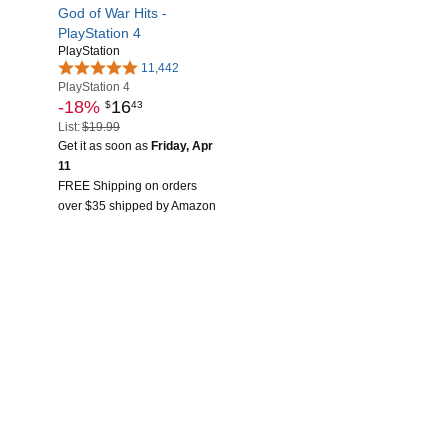
God of War Hits -
PlayStation 4
PlayStation
11,442
PlayStation 4
-18%
16
$
43
List:
$19.99
Get it as soon as
Friday, Apr
11
FREE Shipping on orders
over $35 shipped by Amazon