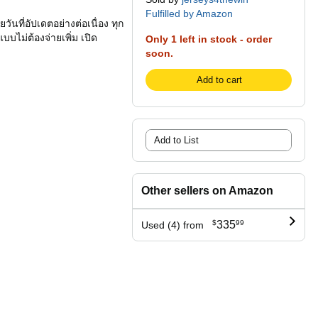
Fulfilled by Amazon
ันที่อัปเดตอย่างต่อเนื่อง ทุก
แบบไม่ต้องจ่ายเพิ่ม เปิด
Only 1 left in stock - order
soon.
Add to cart
Add to List
Other sellers on Amazon
$
335
99
Used (4) from