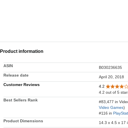
Product information
ASIN
B030236635
Release date
April 20, 2018
Customer Reviews
4.2
4.2 out of 5 star
Best Sellers Rank
#83,477 in Vid
Video Games
)
#116 in
PlaySta
Product Dimensions
14.3 x 4.5 x 17