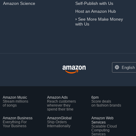
Amazon Science
Self-Publish with Us
Host an Amazon Hub
›
See More Make Money
with Us
English
Amazon Music
Amazon Ads
6pm
Stream millions
Reach customers
Score deals
of songs
wherever they
on fashion brands
spend their time
Amazon Business
AmazonGlobal
Amazon Web
Everything For
Ship Orders
Services
Your Business
Internationally
Scalable Cloud
Computing
Services