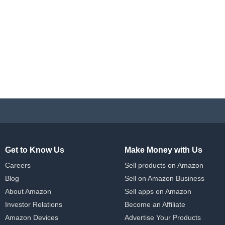
Get to Know Us
Make Money with Us
Careers
Sell products on Amazon
Blog
Sell on Amazon Business
About Amazon
Sell apps on Amazon
Investor Relations
Become an Affiliate
Amazon Devices
Advertise Your Products