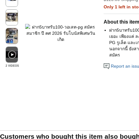
Only 1 left in st
About this ite
ฝาก5บาทรับ100-
เยอะ เพียงแค่ 
PG รูเล็ต และเก
นอกจากนี้ ยังสา
สมัคร
Report an issue
2 VIDEOS
Customers who bought this item also bough