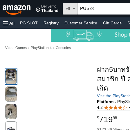
Deliver to
All
Thailand
PG SLOT
Registry
Customer Service
Gift Cards
S
All
›
›
Video Games
PlayStation 4
Consoles
ฝาก5บาทรั
สมาชิก ปี 
เกิด
Visit the PlayStat
Platform :
PlaySt
4.2
719
$
98
$123.86 Shipping