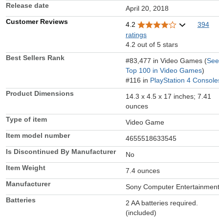
Release date
April 20, 2018
Customer Reviews
4.2
394
ratings
4.2 out of 5 stars
Best Sellers Rank
#83,477 in Video Games (
See
Top 100 in Video Games
)
#116 in
PlayStation 4 Console
Product Dimensions
14.3 x 4.5 x 17 inches; 7.41
ounces
Type of item
Video Game
Item model number
4655518633545
Is Discontinued By Manufacturer
No
Item Weight
7.4 ounces
Manufacturer
Sony Computer Entertainmen
Batteries
2 AA batteries required.
(included)