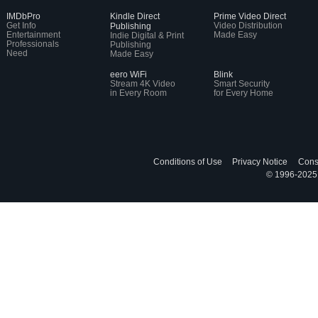
IMDbPro
Kindle Direct
Prime Video Direct
Get Info
Video Distribution
Publishing
Entertainment
Made Easy
Indie Digital & Print
Professionals
Publishing
Need
Made Easy
eero WiFi
Blink
Stream 4K Video
Smart Security
in Every Room
for Every Home
Conditions of Use
Privacy Notice
Cons
© 1996-2025, 