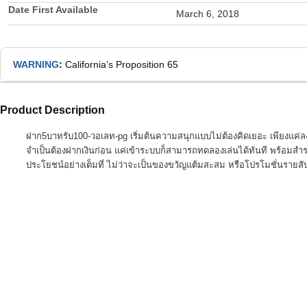
Date First Available
March 6, 2018
WARNING
:
California’s Proposition 65
Product Description
ฝาก5บาทรับ100-วอเลท-pg เริ่มต้นความสนุกแบบไม่ต้องคิดเยอะ เพียงแค่ลง
จำเป็นต้องฝากเงินก่อน แค่เข้าระบบก็สามารถทดลองเล่นได้ทันที พร้อมสำ
ประโยชน์อย่างเต็มที่ ไม่ว่าจะเป็นของขวัญแต้มสะสม หรือโปรโมชั่นรายสัป