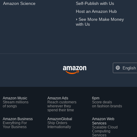
Amazon Science
Self-Publish with Us
Host an Amazon Hub
›
See More Make Money
with Us
English
Amazon Music
Amazon Ads
6pm
Stream millions
Reach customers
Score deals
of songs
wherever they
on fashion brands
spend their time
Amazon Business
AmazonGlobal
Amazon Web
Everything For
Ship Orders
Services
Your Business
Internationally
Scalable Cloud
Computing
Services