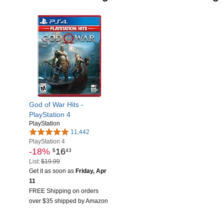
God of War Hits -
PlayStation 4
PlayStation
11,442
PlayStation 4
-18%
16
$
43
List:
$19.99
Get it as soon as
Friday, Apr
11
FREE Shipping on orders
over $35 shipped by Amazon