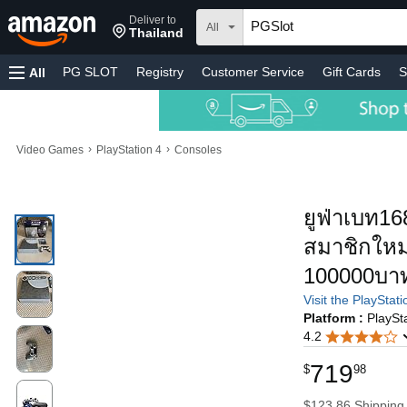
Deliver to
All
Thailand
PG SLOT
Registry
Customer Service
Gift Cards
S
All
›
›
Video Games
PlayStation 4
Consoles
ยูฟ่าเบท16
สมาชิกใหม่
100000บา
Visit the PlayStat
Platform :
PlaySt
4.2
719
$
98
$123.86 Shipping