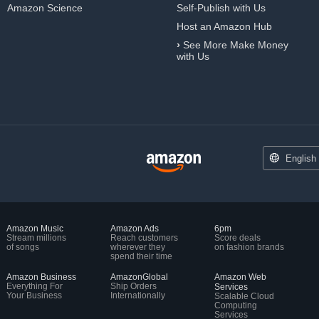
Amazon Science
Self-Publish with Us
Host an Amazon Hub
›
See More Make Money
with Us
English
Amazon Music
Amazon Ads
6pm
Stream millions
Reach customers
Score deals
of songs
wherever they
on fashion brands
spend their time
Amazon Business
AmazonGlobal
Amazon Web
Everything For
Ship Orders
Services
Your Business
Internationally
Scalable Cloud
Computing
Services