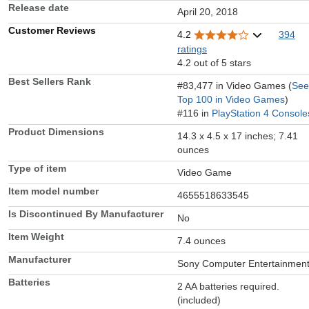
Release date
April 20, 2018
Customer Reviews
4.2
394
ratings
4.2 out of 5 stars
Best Sellers Rank
#83,477 in Video Games (
See
Top 100 in Video Games
)
#116 in
PlayStation 4 Console
Product Dimensions
14.3 x 4.5 x 17 inches; 7.41
ounces
Type of item
Video Game
Item model number
4655518633545
Is Discontinued By Manufacturer
No
Item Weight
7.4 ounces
Manufacturer
Sony Computer Entertainmen
Batteries
2 AA batteries required.
(included)