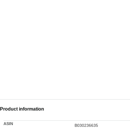
Product information
ASIN
B030236635