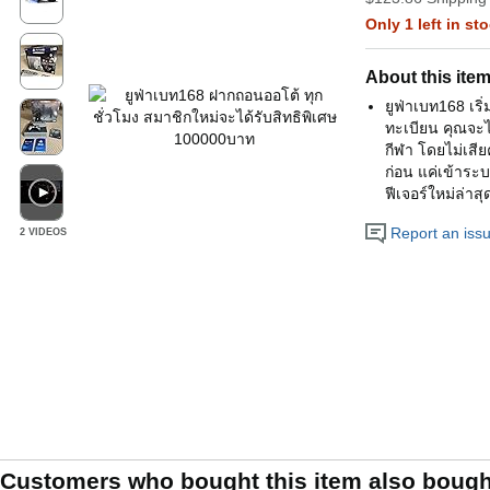
Only 1 left in st
About this ite
ยูฟ่าเบท168 เร
ทะเบียน คุณจะไ
กีฬา โดยไม่เสีย
ก่อน แค่เข้าระ
ฟีเจอร์ใหม่ล่า
Report an issue
2 VIDEOS
Customers who bought this item also bough