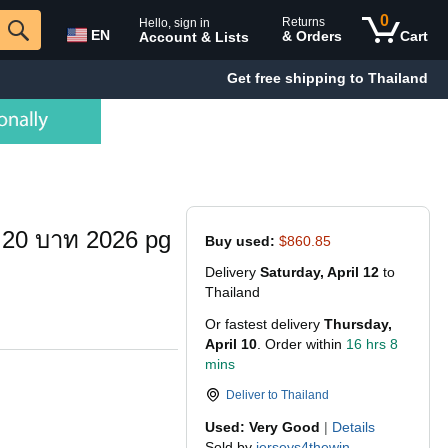
0
Returns
Hello, sign in
EN
& Orders
Cart
Account & Lists
Get free shipping to Thailand
 20 บาท 2026 pg
Buy used:
$860.85
Delivery
Saturday, April 12
to
Thailand
Or fastest delivery
Thursday,
April 10
. Order within
16 hrs 8
mins
Deliver to
Thailand
Used: Very Good
|
Details
Sold by
jerseys4thewin