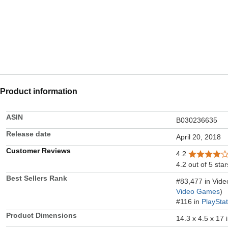
Product information
ASIN
B030236635
Release date
April 20, 2018
Customer Reviews
4.2
4.2 out of 5 star
Best Sellers Rank
#83,477 in Vid
Video Games
)
#116 in
PlaySta
Product Dimensions
14.3 x 4.5 x 17