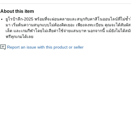
About this item
ยูโรป้าลีก-2025 พร้อมที่จะผ่อนคลายและสนุกกับคาสิโนออนไลน์ที่ไม่ซ้ำใ
มา เริ่มต้นความสนุกแบบไม่ต้องคิดเยอะ เพียงลงทะเบียน คุณจะได้สัมผัส
เล็ต และเกมกีฬาโดยไม่เสียค่าใช้จ่ายแสนบาท นอกจากนี้ แม้ยังไม่ได้ส
ฟรีทุกเกมได้เลย
Report an issue with this product or seller