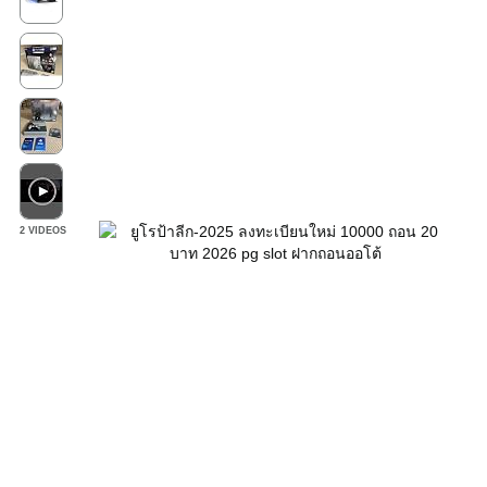
2 VIDEOS