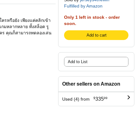
Fulfilled by Amazon
Only 1 left in stock - order
ครหรือยัง เพียงแค่คลิกเข้า
soon.
เกมหลากหลาย ทั้งสล็อต รู
มัคร คุณก็สามารถทดลองเล่น
Add to cart
Add to List
Other sellers on Amazon
$
335
99
Used (4) from