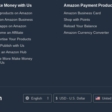
e Money with Us
Amazon Payment Produc
 products on Amazon
Amazon Business Card
 on Amazon Business
Shop with Points
 apps on Amazon
Reload Your Balance
me an Affiliate
Amazon Currency Converter
rtise Your Products
-Publish with Us
t an Amazon Hub
e More Make Money
 Us
English
$
USD - U.S. Dollar
United