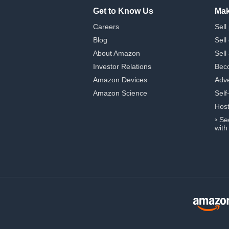
Get to Know Us
Mak
Careers
Sell
Blog
Sell
About Amazon
Sell
Investor Relations
Beco
Amazon Devices
Adve
Amazon Science
Self
Hos
›
Se
with