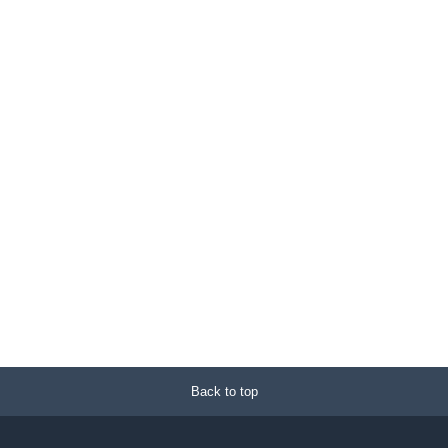
Back to top