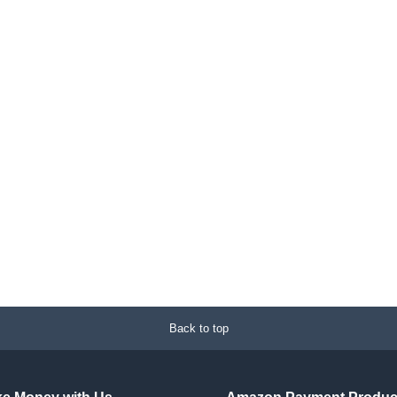
Back to top