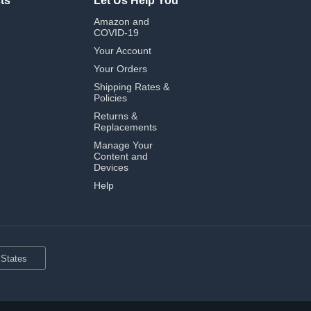
ts
Let Us Help You
Amazon and
COVID-19
Your Account
Your Orders
Shipping Rates &
Policies
Returns &
Replacements
Manage Your
Content and
Devices
Help
 States