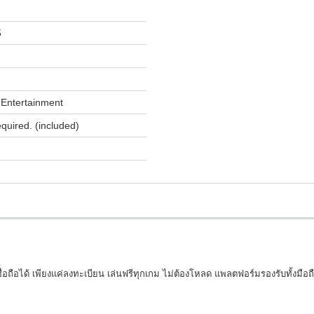
5
Entertainment
equired. (included)
ชื่อถือได้ เพียงแค่ลงทะเบียน เล่นฟรีทุกเกม ไม่ต้องโหลด แพลตฟอร์มรองรับทั้งม