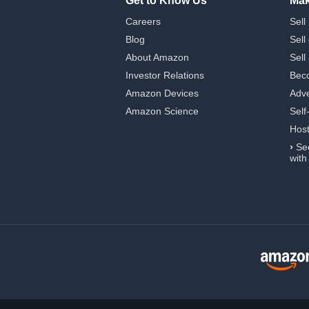
Get to Know Us
Mak
Careers
Sell
Blog
Sell
About Amazon
Sell
Investor Relations
Beco
Amazon Devices
Adve
Amazon Science
Self
Hos
›
Se
with