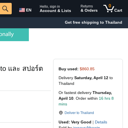
0
Returns
Hello, sign in
EN
& Orders
Cart
Account & Lists
Get free shipping to Thailand
to และ สปอร์ต
Buy used:
$860.85
Delivery
Saturday, April 12
to
Thailand
Or fastest delivery
Thursday,
April 10
. Order within
16 hrs 8
mins
Deliver to
Thailand
Used: Very Good
|
Details
Sold by
jerseys4thewin