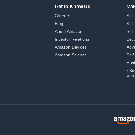
Get to Know Us
Mak
Careers
Sell
Blog
Sell
About Amazon
Sell
Investor Relations
Beco
Amazon Devices
Adve
Amazon Science
Self
Hos
›
Se
with