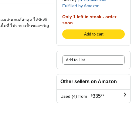
Fulfilled by Amazon
Only 1 left in stock - order
งเล่นเกมส์ล่าสุด ได้ทันที
soon.
็มที่ ไม่ว่าจะเป็นของขวัญ
Add to cart
Add to List
Other sellers on Amazon
$
335
99
Used (4) from