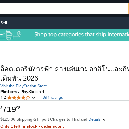
Sell
ล็อตเตอรี่มังกรฟ้า ลองเล่นเกมคาสิโนและก
เดิมพัน 2026
Visit the PlayStation Store
Platform :
PlayStation 4
4.2
394 ratings
719
$
98
$123.86 Shipping & Import Charges to Thailand
Details
Only 1 left in stock - order soon.