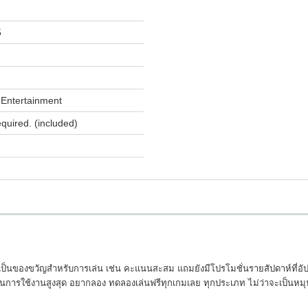
5
Entertainment
equired. (included)
าจะเป็นของขวัญสำหรับการเล่น เช่น คะแนนสะสม แถมยังมีโปรโมชั่นรายสัปดาห์ที่อ
นการใช้งานสูงสุด อยากลอง ทดลองเล่นฟรีทุกเกมเลย ทุกประเภท ไม่ว่าจะเป็นหมุ