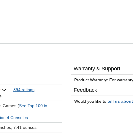
Warranty & Support
Product Warranty: For warranty
Feedback
394 ratings
s
Would you like to
tell us abou
eo Games (
See Top 100 in
tion 4 Consoles
 inches; 7.41 ounces