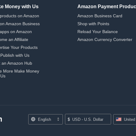
e Money with Us
Amazon Payment Produc
 products on Amazon
Amazon Business Card
 on Amazon Business
Shop with Points
 apps on Amazon
Reload Your Balance
me an Affiliate
Amazon Currency Converter
rtise Your Products
-Publish with Us
t an Amazon Hub
e More Make Money
 Us
English
$
USD - U.S. Dollar
United