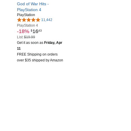
God of War Hits -
PlayStation 4
PlayStation
11,442
PlayStation 4
-18%
16
$
43
List:
$19.99
Get it as soon as
Friday, Apr
11
FREE Shipping on orders
over $35 shipped by Amazon