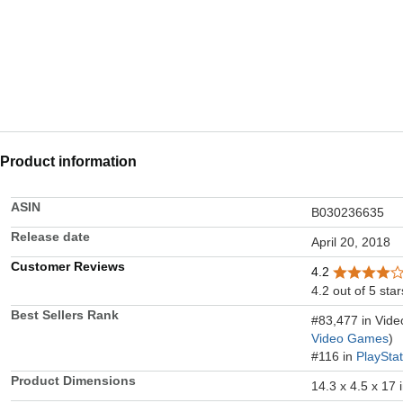
Product information
ASIN
B030236635
Release date
April 20, 2018
Customer Reviews
4.2
4.2 out of 5 star
Best Sellers Rank
#83,477 in Vid
Video Games
)
#116 in
PlaySta
Product Dimensions
14.3 x 4.5 x 17