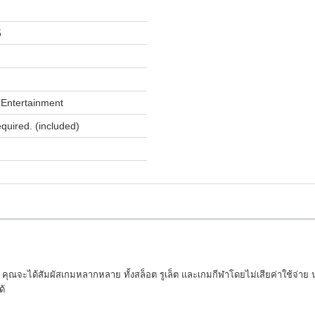
5
Entertainment
equired. (included)
 คุณจะได้สัมผัสเกมหลากหลาย ทั้งสล็อต รูเล็ต และเกมกีฬาโดยไม่เสียค่าใช้จ่าย 
ด้