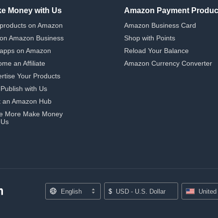
e Money with Us
Amazon Payment Produc
 products on Amazon
Amazon Business Card
 on Amazon Business
Shop with Points
 apps on Amazon
Reload Your Balance
me an Affiliate
Amazon Currency Converter
rtise Your Products
-Publish with Us
t an Amazon Hub
e More Make Money
 Us
English
$
USD - U.S. Dollar
United