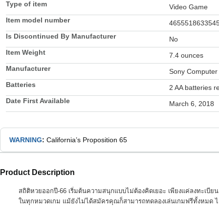
Type of item
Video Game
Item model number
465551863354
Is Discontinued By Manufacturer
No
Item Weight
7.4 ounces
Manufacturer
Sony Computer 
Batteries
2 AA batteries r
Date First Available
March 6, 2018
WARNING
:
California’s Proposition 65
Product Description
สถิติหวยออกปี-66 เริ่มต้นความสนุกแบบไม่ต้องคิดเยอะ เพียงแค่ลงทะเบียน
ในทุกหมวดเกม แม้ยังไม่ได้สมัครคุณก็สามารถทดลองเล่นเกมฟรีทั้งหมด ไ