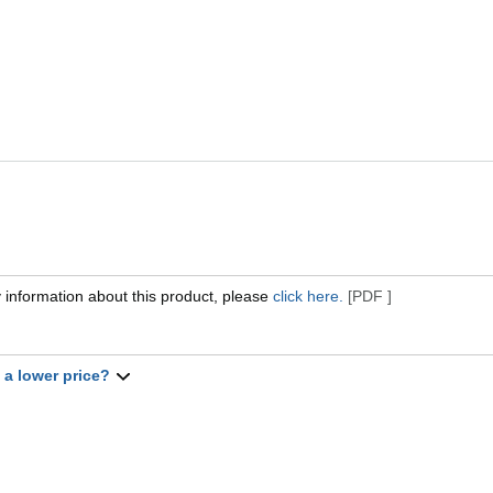
 information about this product, please
click here.
[PDF ]
t a lower price?