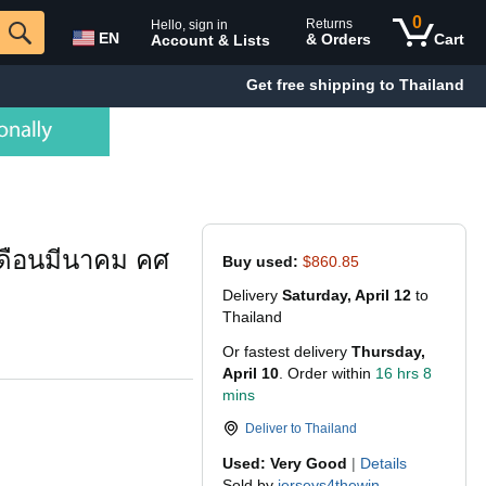
0
Returns
Hello, sign in
EN
& Orders
Cart
Account & Lists
Get free shipping to Thailand
เดือนมีนาคม คศ
Buy used:
$860.85
Delivery
Saturday, April 12
to
Thailand
Or fastest delivery
Thursday,
April 10
. Order within
16 hrs 8
mins
Deliver to
Thailand
Used: Very Good
|
Details
Sold by
jerseys4thewin