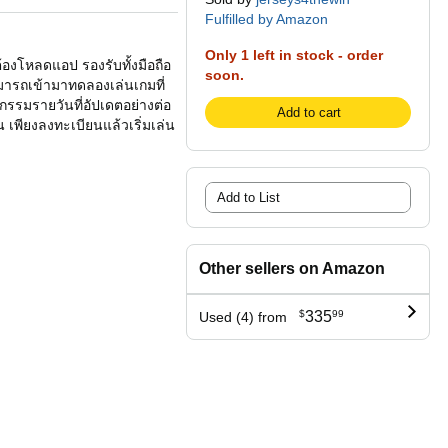
Fulfilled by Amazon
Only 1 left in stock - order
องโหลดแอป รองรับทั้งมือถือ
soon.
มารถเข้ามาทดลองเล่นเกมที่
จกรรมรายวันที่อัปเดตอย่างต่อ
Add to cart
น เพียงลงทะเบียนแล้วเริ่มเล่น
Add to List
Other sellers on Amazon
$
335
99
Used (4) from