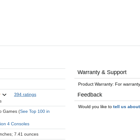
Warranty & Support
Product Warranty: For warranty
Feedback
394 ratings
s
Would you like to
tell us abou
eo Games (
See Top 100 in
tion 4 Consoles
 inches; 7.41 ounces