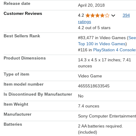
Release date
April 20, 2018
Customer Reviews
4.2
394
ratings
4.2 out of 5 stars
Best Sellers Rank
#83,477 in Video Games (
See
Top 100 in Video Games
)
#116 in
PlayStation 4 Console
Product Dimensions
14.3 x 4.5 x 17 inches; 7.41
ounces
Type of item
Video Game
Item model number
4655518633545
Is Discontinued By Manufacturer
No
Item Weight
7.4 ounces
Manufacturer
Sony Computer Entertainmen
Batteries
2 AA batteries required.
(included)