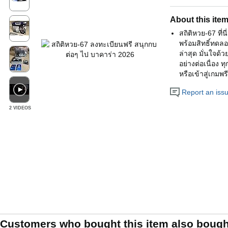
About this ite
สถิติหวย-67 ที่
พร้อมสิทธิ์ทด
ล่าสุด มั่นใจด้ว
อย่างต่อเนื่อง ท
หรือเข้าสู่เกมพร
Report an issue
2 VIDEOS
Customers who bought this item also bough