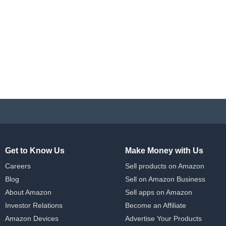
Get to Know Us
Make Money with Us
Careers
Sell products on Amazon
Blog
Sell on Amazon Business
About Amazon
Sell apps on Amazon
Investor Relations
Become an Affiliate
Amazon Devices
Advertise Your Products