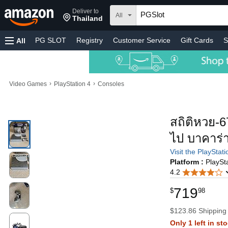
Deliver to
All
Thailand
PG SLOT
Registry
Customer Service
Gift Cards
S
All
›
›
Video Games
PlayStation 4
Consoles
สถิติหวย-6
ไป บาคาร่
Visit the PlayStat
Platform :
PlaySt
4.2
719
$
98
$123.86 Shipping
Only 1 left in st