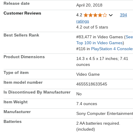
Release date
April 20, 2018
Customer Reviews
4.2
394
ratings
4.2 out of 5 stars
Best Sellers Rank
#83,477 in Video Games (
See
Top 100 in Video Games
)
#116 in
PlayStation 4 Console
Product Dimensions
14.3 x 4.5 x 17 inches; 7.41
ounces
Type of item
Video Game
Item model number
4655518633545
Is Discontinued By Manufacturer
No
Item Weight
7.4 ounces
Manufacturer
Sony Computer Entertainmen
Batteries
2 AA batteries required.
(included)