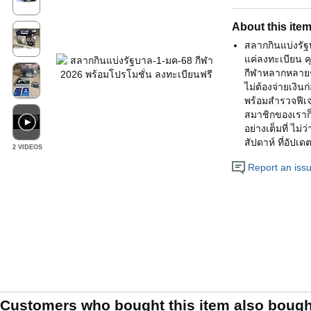
About this ite
สลากกินแบ่งรัฐ
แค่ลงทะเบียน ค
กีฬาหลากหลายชน
ไม่ต้องจ่ายเงิน
พร้อมสำรวจฟีเจ
สมาชิกของเราก็
อย่างเต็มที่ ไ
สัปดาห์ ที่อัปเ
2 VIDEOS
Report an issue
Customers who bought this item also bough