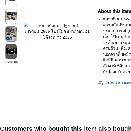
About this ite
สลากกินแบ่ง-รั
ความบันเทิงแบบ
ประสบการณ์สุดม
เล็ต โป๊กเกอร์ แ
จะเป็นสายหมุนว
ครบถ้วน เพียงคล
นอกจากนี้ ยังม
สิทธิพิเศษมาก
2 VIDEOS
สัปดาห์ ที่อัปเ
ยังปลอดภัยด้วย A
Report an issue
Customers who bought this item also bough