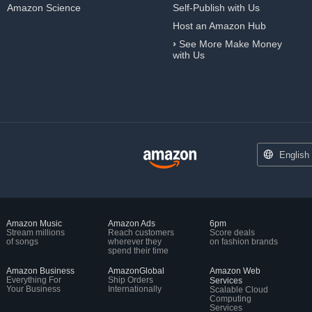
Amazon Science
Self-Publish with Us
Host an Amazon Hub
›
See More Make Money
with Us
English
Amazon Music
Amazon Ads
6pm
Stream millions
Reach customers
Score deals
of songs
wherever they
on fashion brands
spend their time
Amazon Business
AmazonGlobal
Amazon Web
Everything For
Ship Orders
Services
Your Business
Internationally
Scalable Cloud
Computing
Services