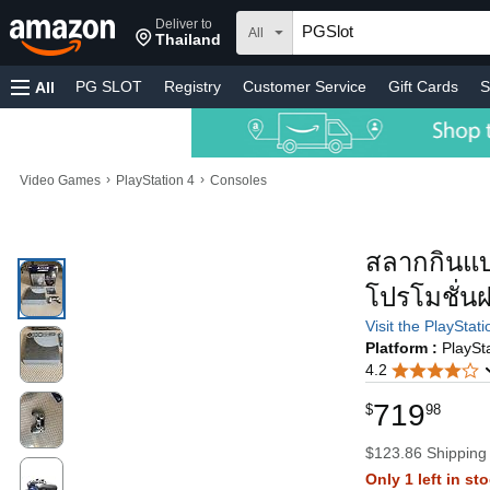
Deliver to
All
Thailand
PG SLOT
Registry
Customer Service
Gift Cards
S
All
›
›
Video Games
PlayStation 4
Consoles
สลากกินแบ
โปรโมชั่น
Visit the PlayStat
Platform :
PlaySt
4.2
719
$
98
$123.86 Shipping
Only 1 left in st