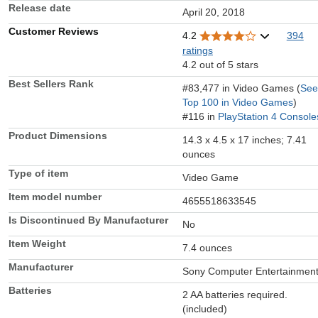
Release date
April 20, 2018
Customer Reviews
4.2
394
ratings
4.2 out of 5 stars
Best Sellers Rank
#83,477 in Video Games (
See
Top 100 in Video Games
)
#116 in
PlayStation 4 Console
Product Dimensions
14.3 x 4.5 x 17 inches; 7.41
ounces
Type of item
Video Game
Item model number
4655518633545
Is Discontinued By Manufacturer
No
Item Weight
7.4 ounces
Manufacturer
Sony Computer Entertainmen
Batteries
2 AA batteries required.
(included)