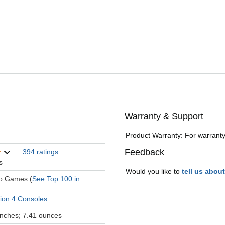
Warranty & Support
Product Warranty: For warranty
Feedback
394 ratings
s
Would you like to
tell us abou
eo Games (
See Top 100 in
tion 4 Consoles
 inches; 7.41 ounces