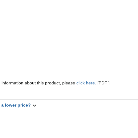
 information about this product, please
click here.
[PDF ]
t a lower price?