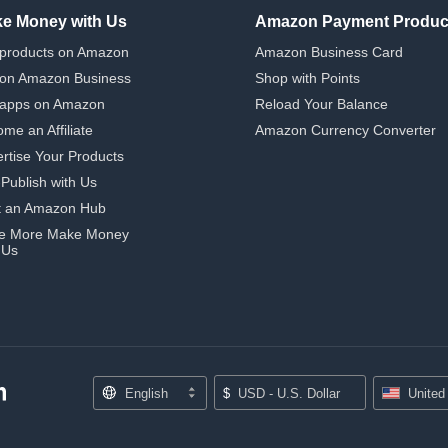
e Money with Us
Amazon Payment Produc
 products on Amazon
Amazon Business Card
 on Amazon Business
Shop with Points
 apps on Amazon
Reload Your Balance
me an Affiliate
Amazon Currency Converter
rtise Your Products
-Publish with Us
t an Amazon Hub
e More Make Money
 Us
English
$
USD - U.S. Dollar
United