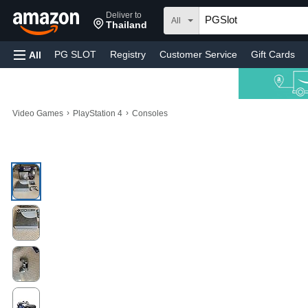
Deliver to
All
Thailand
PG SLOT
Registry
Customer Service
Gift Cards
All
›
›
Video Games
PlayStation 4
Consoles