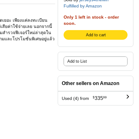
Fulfilled by Amazon
Only 1 left in stock - order
ดเยอะ เพียงแค่ลงทะเบียน
soon.
เสียค่าใช้จ่ายเลย นอกจากนี้
อมสำรวจฟีเจอร์ใหม่ล่าสุดใน
Add to cart
เกมและโปรโมชั่นพิเศษอยู่แล้ว
Add to List
Other sellers on Amazon
$
335
99
Used (4) from