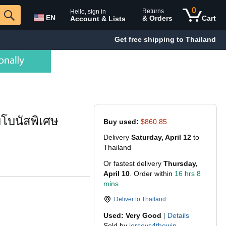
0
Returns
Hello, sign in
EN
& Orders
Cart
Account & Lists
Get free shipping to Thailand
โบนัสพิเศษ
Buy used:
$860.85
Delivery
Saturday, April 12
to
Thailand
Or fastest delivery
Thursday,
April 10
. Order within
16 hrs 8
mins
Deliver to
Thailand
Used: Very Good
|
Details
Sold by
jerseys4thewin