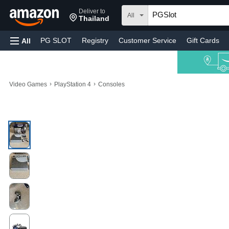
Deliver to
All
Thailand
PG SLOT
Registry
Customer Service
Gift Cards
All
›
›
Video Games
PlayStation 4
Consoles