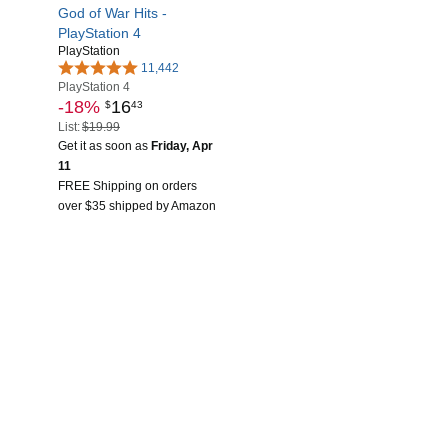
God of War Hits -
PlayStation 4
PlayStation
11,442
PlayStation 4
-18%
16
$
43
List:
$19.99
Get it as soon as
Friday, Apr
11
FREE Shipping on orders
over $35 shipped by Amazon