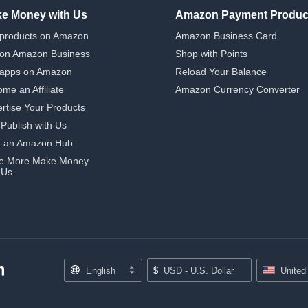
e Money with Us
Amazon Payment Produc
 products on Amazon
Amazon Business Card
 on Amazon Business
Shop with Points
 apps on Amazon
Reload Your Balance
me an Affiliate
Amazon Currency Converter
rtise Your Products
-Publish with Us
t an Amazon Hub
e More Make Money
 Us
English
$
USD - U.S. Dollar
United