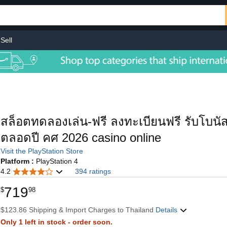
Sell
สล็อตทดลองเล่น-ฟรี ลงทะเบียนฟรี รับโบนัส
ตลอดปี คศ 2026 casino online
Visit the PlayStation Store
Platform :
PlayStation 4
4.2
394 ratings
719
$
98
$123.86 Shipping & Import Charges to Thailand
Details
Only 1 left in stock - order soon.