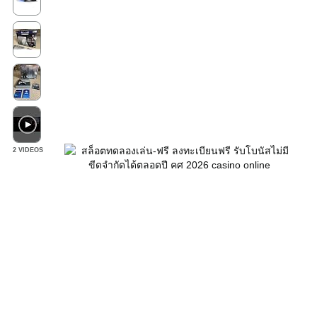
2 VIDEOS