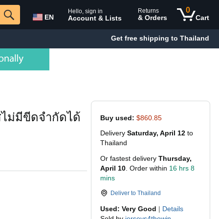
0
Returns
Hello, sign in
EN
& Orders
Cart
Account & Lists
Get free shipping to Thailand
ไม่มีขีดจำกัดได้
Buy used:
$860.85
Delivery
Saturday, April 12
to
Thailand
Or fastest delivery
Thursday,
April 10
. Order within
16 hrs 8
mins
Deliver to
Thailand
Used: Very Good
|
Details
Sold by
jerseys4thewin