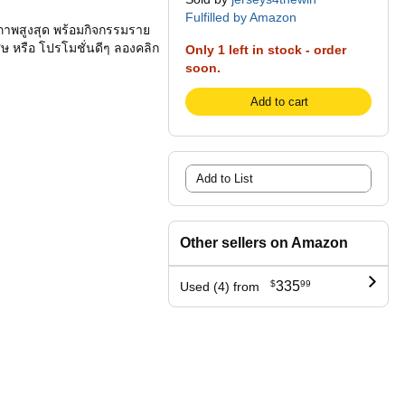
Fulfilled by Amazon
คุณภาพสูงสุด พร้อมกิจกรรมราย
ศษ หรือ โปรโมชั่นดีๆ ลองคลิก
Only 1 left in stock - order
soon.
Add to cart
Add to List
Other sellers on Amazon
$
335
99
Used (4) from