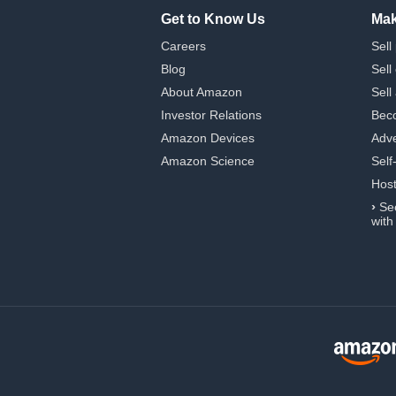
Get to Know Us
Mak
Careers
Sell
Blog
Sell
About Amazon
Sell
Investor Relations
Beco
Amazon Devices
Adve
Amazon Science
Self
Hos
›
Se
with