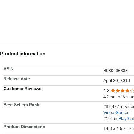
Product information
ASIN
B030236635
Release date
April 20, 2018
Customer Reviews
4.2
4.2 out of 5 star
Best Sellers Rank
#83,477 in Vid
Video Games
)
#116 in
PlaySta
Product Dimensions
14.3 x 4.5 x 17