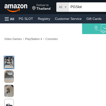
Deliver to
All
Thailand
PG SLOT
Registry
Customer Service
Gift Cards
All
›
›
Video Games
PlayStation 4
Consoles