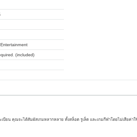
5
Entertainment
equired. (included)
ะเบียน คุณจะได้สัมผัสเกมหลากหลาย ทั้งสล็อต รูเล็ต และเกมกีฬาโดยไม่เสียค่าใช