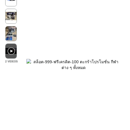
2 VIDEOS