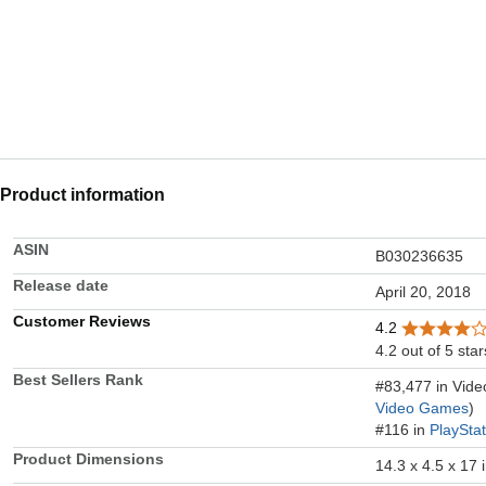
Product information
ASIN
B030236635
Release date
April 20, 2018
Customer Reviews
4.2
4.2 out of 5 star
Best Sellers Rank
#83,477 in Vid
Video Games
)
#116 in
PlaySta
Product Dimensions
14.3 x 4.5 x 17