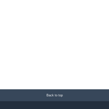
Back to top