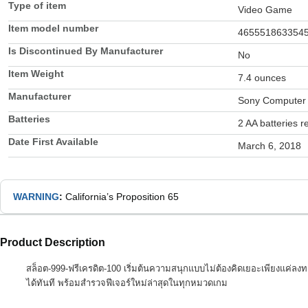
Type of item
Video Game
Item model number
465551863354
Is Discontinued By Manufacturer
No
Item Weight
7.4 ounces
Manufacturer
Sony Computer 
Batteries
2 AA batteries r
Date First Available
March 6, 2018
WARNING
:
California’s Proposition 65
Product Description
สล็อต-999-ฟรีเครดิต-100 เริ่มต้นความสนุกแบบไม่ต้องคิดเยอะเพียงแค่ลงท
ได้ทันที พร้อมสำรวจฟีเจอร์ใหม่ล่าสุดในทุกหมวดเกม