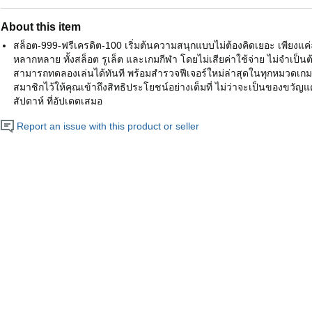
About this item
สล็อต-999-ฟรีเครดิต-100 เริ่มต้นความสนุกแบบไม่ต้องคิดเยอะ เพียงแค
หลากหลาย ทั้งสล็อต รูเล็ต และเกมกีฬา โดยไม่เสียค่าใช้จ่าย ไม่จำเป็นต
สามารถทดลองเล่นได้ทันที พร้อมสำรวจฟีเจอร์ใหม่ล่าสุดในทุกหมวดเ
สมาชิกไว้ให้คุณเข้าถึงสิทธิประโยชน์อย่างเต็มที่ ไม่ว่าจะเป็นของขวั
สัปดาห์ ที่อัปเดตเสมอ
Report an issue with this product or seller