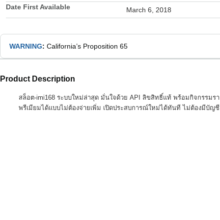
Date First Available
March 6, 2018
WARNING
:
California’s Proposition 65
Product Description
สล็อต-imi168 ระบบใหม่ล่าสุด มั่นใจด้วย API ลิขสิทธิ์แท้ พร้อมกิจกรรมรายวั
พรีเมียมได้แบบไม่ต้องจ่ายเพิ่ม เปิดประสบการณ์ใหม่ได้ทันที ไม่ต้องมีบัญช