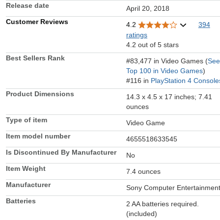
Release date
April 20, 2018
Customer Reviews
4.2
394
ratings
4.2 out of 5 stars
Best Sellers Rank
#83,477 in Video Games (
See
Top 100 in Video Games
)
#116 in
PlayStation 4 Console
Product Dimensions
14.3 x 4.5 x 17 inches; 7.41
ounces
Type of item
Video Game
Item model number
4655518633545
Is Discontinued By Manufacturer
No
Item Weight
7.4 ounces
Manufacturer
Sony Computer Entertainmen
Batteries
2 AA batteries required.
(included)