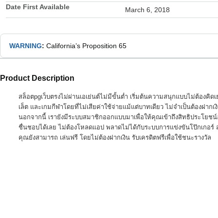
Date First Available
March 6, 2018
WARNING
:
California’s Proposition 65
Product Description
สล็อตpgเว็บตรงไม่ผ่านเอเย่นต์ไม่มีขั้นต่ำ เริ่มต้นความสนุกแบบไม่ต้อง
เล็ต และเกมกีฬาโดยที่ไม่เสียค่าใช้จ่ายแม้แต่บาทเดียว ไม่จำเป็นต้องฝาก
นอกจากนี้ เรายังมีระบบสมาชิกออกแบบมาเพื่อให้คุณเข้าถึงสิทธิประโยชน์อย
ชื่นชอบได้เลย ไม่ต้องโหลดแอป พลาดไม่ได้กับระบบการแข่งขันโป๊กเกอร์ 
คุณยังสามารถ เล่นฟรี โดยไม่ต้องฝากเงิน รับเครดิตฟรีเพื่อใช้ชนะรางวัล