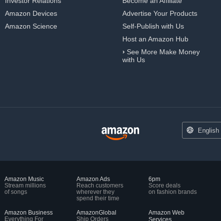
Investor Relations
Become an Affiliate
Amazon Devices
Advertise Your Products
Amazon Science
Self-Publish with Us
Host an Amazon Hub
›
See More Make Money
with Us
English
Amazon Music
Amazon Ads
6pm
Stream millions
Reach customers
Score deals
of songs
wherever they
on fashion brands
spend their time
Amazon Business
AmazonGlobal
Amazon Web
Everything For
Ship Orders
Services