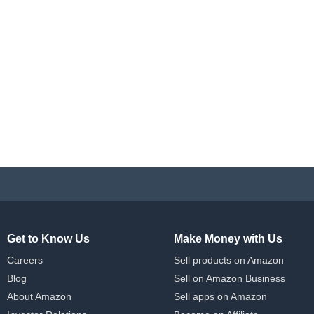
Get to Know Us
Make Money with Us
Careers
Sell products on Amazon
Blog
Sell on Amazon Business
About Amazon
Sell apps on Amazon