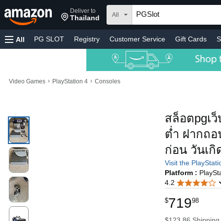
Deliver to
All
Thailand
PG SLOT
Registry
Customer Service
Gift Cards
S
All
›
›
Video Games
PlayStation 4
Consoles
สล็อตpgเว็บ
ต่ำ ฝากถอน
ก่อน วันเก
Visit the PlayStat
Platform :
PlaySt
4.2
719
$
98
$123.86 Shipping