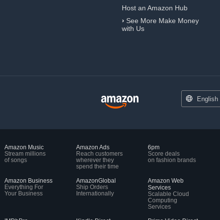
Host an Amazon Hub
›
See More Make Money
with Us
English
Amazon Music
Amazon Ads
6pm
Stream millions
Reach customers
Score deals
of songs
wherever they
on fashion brands
spend their time
Amazon Business
AmazonGlobal
Amazon Web
Everything For
Ship Orders
Services
Your Business
Internationally
Scalable Cloud
Computing
Services