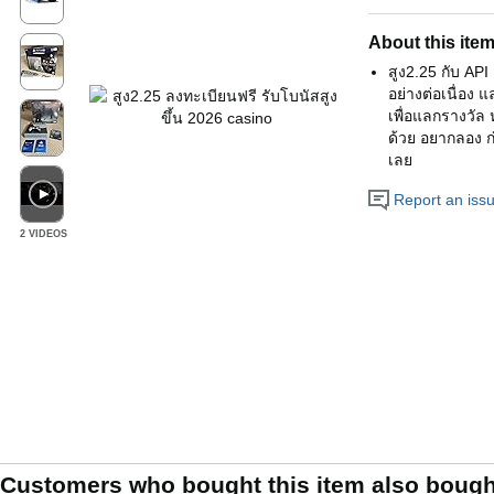
About this ite
สูง2.25 กับ API
อย่างต่อเนื่อง
เพื่อแลกรางวัล ห
ด้วย อยากลอง ก
เลย
Report an issue
2 VIDEOS
Customers who bought this item also bough