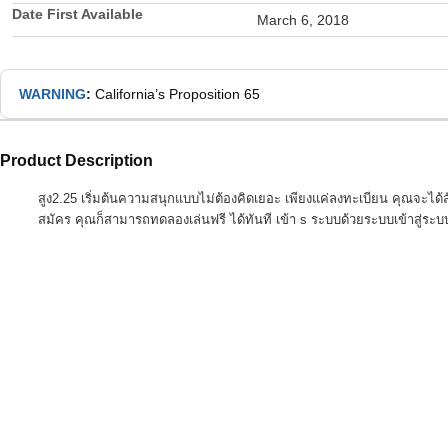
Date First Available
March 6, 2018
WARNING
:
California’s Proposition 65
Product Description
สูง2.25 เริ่มต้นความสนุกแบบไม่ต้องคิดเยอะ เพียงแค่ลงทะเบียน คุณจะได้ส
สมัคร คุณก็สามารถทดลองเล่นฟรี ได้ทันที เข้า s ระบบด้วยระบบเข้าสู่ระบ