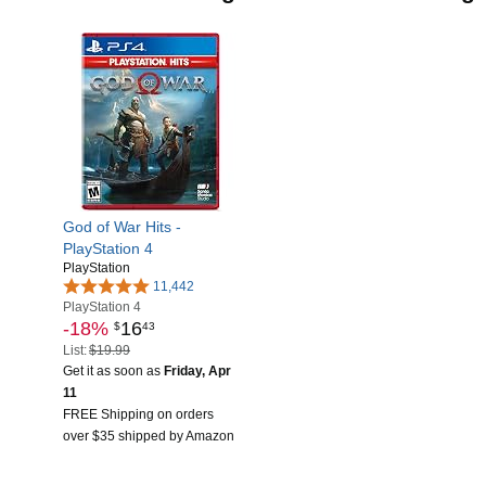
God of War Hits -
PlayStation 4
PlayStation
11,442
PlayStation 4
-18%
16
$
43
List:
$19.99
Get it as soon as
Friday, Apr
11
FREE Shipping on orders
over $35 shipped by Amazon