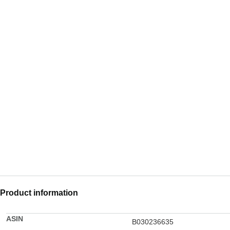
Product information
ASIN
B030236635