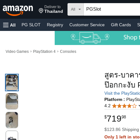
Deliver to
All
Thailand
PG SLOT
Registry
Customer Service
Gift Cards
S
All
›
›
Video Games
PlayStation 4
Consoles
สูตร-บาคาร
ป๊อกกะงับ 
Visit the PlayStat
Platform :
PlaySt
4.2
719
$
98
$123.86 Shipping
Only 1 left in st