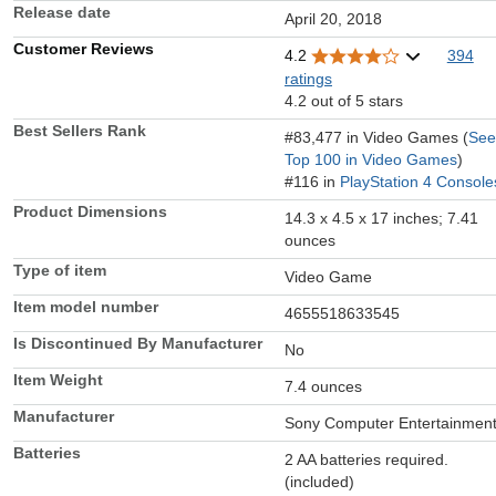
Release date
April 20, 2018
Customer Reviews
4.2
394
ratings
4.2 out of 5 stars
Best Sellers Rank
#83,477 in Video Games (
See
Top 100 in Video Games
)
#116 in
PlayStation 4 Console
Product Dimensions
14.3 x 4.5 x 17 inches; 7.41
ounces
Type of item
Video Game
Item model number
4655518633545
Is Discontinued By Manufacturer
No
Item Weight
7.4 ounces
Manufacturer
Sony Computer Entertainmen
Batteries
2 AA batteries required.
(included)