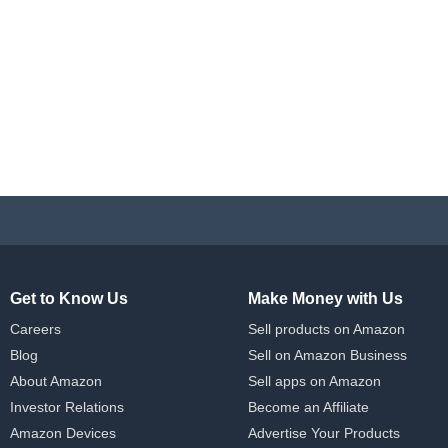
Get to Know Us
Make Money with Us
Careers
Sell products on Amazon
Blog
Sell on Amazon Business
About Amazon
Sell apps on Amazon
Investor Relations
Become an Affiliate
Amazon Devices
Advertise Your Products