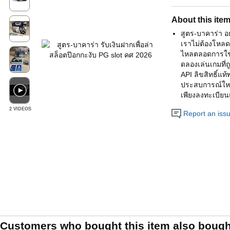
About this ite
สูตร-บาคาร่า 
เราไม่ต้องโหลด
ไหลตลอดการใช้ง
ดลองเล่นเกมที่ถ
API ลิขสิทธิ์แท้
ประสบการณ์ใหม่
เพียงลงทะเบียนแ
2 VIDEOS
Report an issue
Customers who bought this item also bough