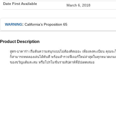
Date First Available
March 6, 2018
WARNING
:
California’s Proposition 65
Product Description
สูตร-บาคาร่า เริ่มต้นความสนุกแบบไม่ต้องคิดเยอะ เพียงลงทะเบียน คุณจะไ
ก็สามารถทดลองเล่นได้ทันที พร้อมสำรวจฟีเจอร์ใหม่ล่าสุดในทุกหมวดเกมเลย
ของขวัญแต้มสะสม หรือโปรโมชั่นรายสัปดาห์ที่อัปเดตเสมอ