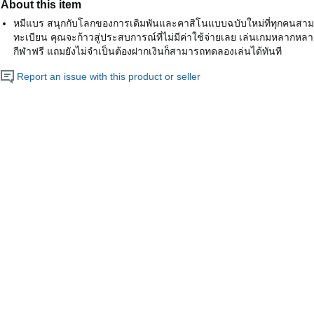
About this item
หมีแบร สนุกกับโลกของการเดิมพันและคาสิโนแบบฉบับใหม่ที่ทุกคนสามาร
ทะเบียน คุณจะก้าวสู่ประสบการณ์ที่ไม่มีค่าใช้จ่ายเลย เล่นเกมหลากหลา
กีฬาฟรี แถมยังไม่จำเป็นต้องฝากเงินก็สามารถทดลองเล่นได้ทันที
Report an issue with this product or seller