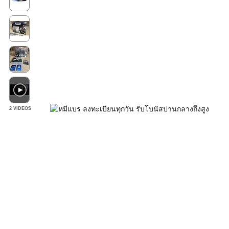
2 VIDEOS