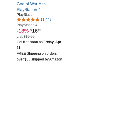
God of War Hits -
PlayStation 4
PlayStation
11,442
PlayStation 4
-18%
16
$
43
List:
$19.99
Get it as soon as
Friday, Apr
11
FREE Shipping on orders
over $35 shipped by Amazon