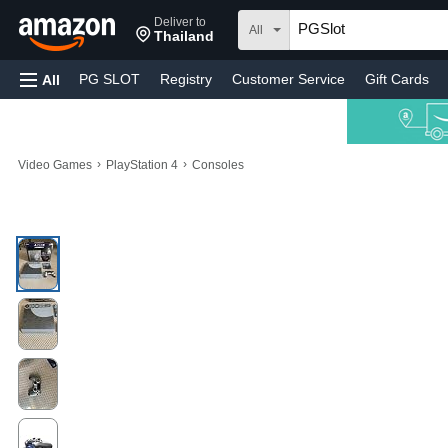
Deliver to
All
Thailand
PG SLOT
Registry
Customer Service
Gift Cards
All
›
›
Video Games
PlayStation 4
Consoles