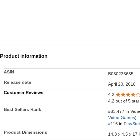
Product information
ASIN
B030236635
Release date
April 20, 2018
Customer Reviews
4.2
4.2 out of 5 star
Best Sellers Rank
#83,477 in Vid
Video Games
)
#116 in
PlaySta
Product Dimensions
14.3 x 4.5 x 17