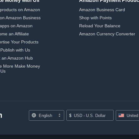
e Money with Us
Amazon Payment Produc
 products on Amazon
Amazon Business Card
 on Amazon Business
Shop with Points
 apps on Amazon
Reload Your Balance
me an Affiliate
Amazon Currency Converter
rtise Your Products
-Publish with Us
t an Amazon Hub
e More Make Money
 Us
English
$
USD - U.S. Dollar
United