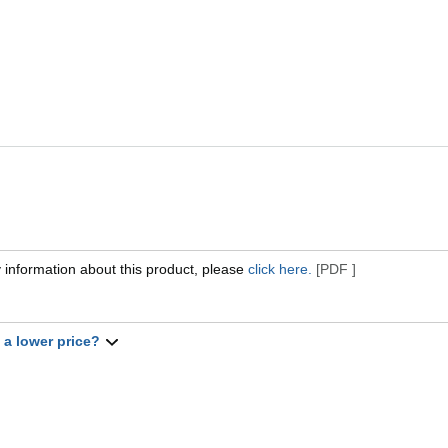
 information about this product, please
click here.
[PDF ]
t a lower price?