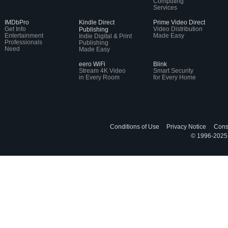
Computing
Services
IMDbPro
Kindle Direct
Prime Video Direct
Get Info
Video Distribution
Publishing
Entertainment
Made Easy
Indie Digital & Print
Professionals
Publishing
Need
Made Easy
eero WiFi
Blink
Stream 4K Video
Smart Security
in Every Room
for Every Home
Conditions of Use
Privacy Notice
Cons
© 1996-2025, 