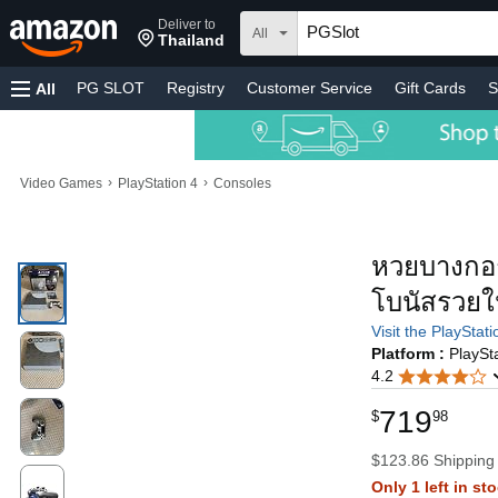
Deliver to
All
Thailand
PG SLOT
Registry
Customer Service
Gift Cards
S
All
›
›
Video Games
PlayStation 4
Consoles
หวยบางกอก
โบนัสรวยใ
Visit the PlayStat
Platform :
PlaySt
4.2
719
$
98
$123.86 Shipping
Only 1 left in st