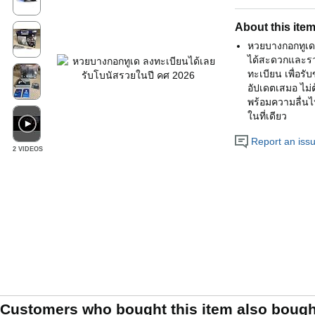
About this ite
หวยบางกอกทูเด
ได้สะดวกและรวด
ทะเบียน เพื่อร
อัปเดตเสมอ ไม่
พร้อมความลื่น
ในที่เดียว
Report an issue
2 VIDEOS
Customers who bought this item also bough