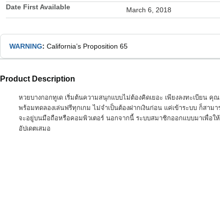
Date First Available
March 6, 2018
WARNING
:
California’s Proposition 65
Product Description
หวยบางกอกทูเด เริ่มต้นความสนุกแบบไม่ต้องคิดเยอะ เพียงลงทะเบียน คุณก็
พร้อมทดลองเล่นฟรีทุกเกม ไม่จำเป็นต้องฝากเงินก่อน แค่เข้าระบบ ก็สาม
จะอยู่บนมือถือหรือคอมพิวเตอร์ นอกจากนี้ ระบบสมาชิกออกแบบมาเพื่อให้คุ
อัปเดตเสมอ