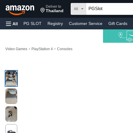
Deliver to
All
Thailand
PG SLOT
Registry
Customer Service
Gift Cards
All
›
›
Video Games
PlayStation 4
Consoles