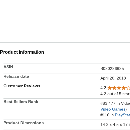
Product information
ASIN
B030236635
Release date
April 20, 2018
Customer Reviews
4.2
4.2 out of 5 star
Best Sellers Rank
#83,477 in Vid
Video Games
)
#116 in
PlaySta
Product Dimensions
14.3 x 4.5 x 17