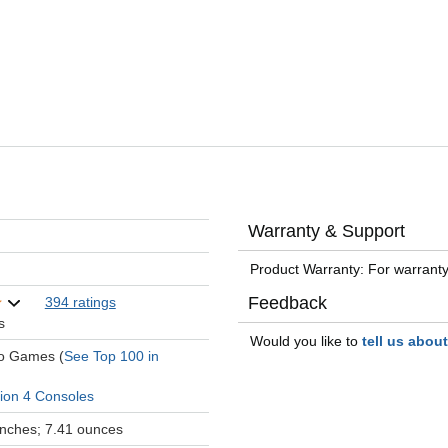
Warranty & Support
Product Warranty: For warranty
Feedback
394 ratings
s
Would you like to
tell us abou
eo Games (
See Top 100 in
tion 4 Consoles
 inches; 7.41 ounces