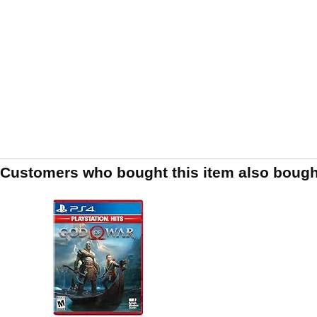
Customers who bought this item also bough