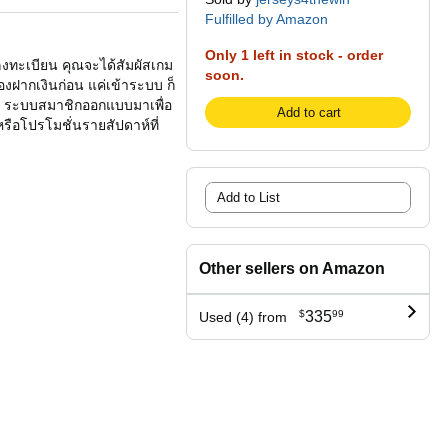
Fulfilled by Amazon
Only 1 left in stock - order
งทะเบียน คุณจะได้สัมผัสเกม
soon.
องฝากเงินก่อน แค่เข้าระบบ ก็
ม ระบบสมาชิกออกแบบมาเพื่อ
Add to cart
หรือโปรโมชั่นรายสัปดาห์ที่
Add to List
Other sellers on Amazon
$
335
99
Used (4) from