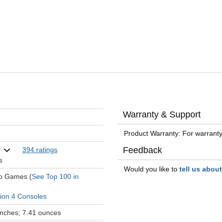
Warranty & Support
Product Warranty: For warranty
Feedback
394 ratings
s
Would you like to
tell us abou
eo Games (
See Top 100 in
tion 4 Consoles
 inches; 7.41 ounces