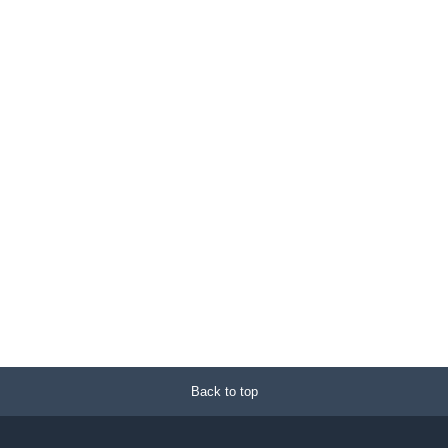
Back to top