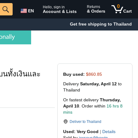
0
Returns
Hello, sign in
EN
& Orders
Cart
Account & Lists
Get free shipping to Thailand
บนทั้งเงินและ
Buy used:
$860.85
Delivery
Saturday, April 12
to
Thailand
Or fastest delivery
Thursday,
April 10
. Order within
16 hrs 8
mins
Deliver to
Thailand
Used: Very Good
|
Details
Sold by
jerseys4thewin