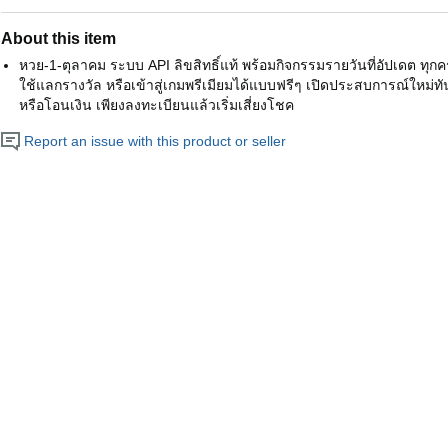
About this item
หวย-1-ตุลาคม ระบบ API ลิขสิทธิ์แท้ พร้อมกิจกรรมรายวันที่อัปเดต ทุกครั้
ใช้แลกรางวัล หรือเข้าสู่เกมพรีเมียมได้แบบฟรีๆ เปิดประสบการณ์ใหม่ทั
หรือโอนเงิน เพียงลงทะเบียนแล้วเริ่มเสี่ยงโชค
Report an issue with this product or seller