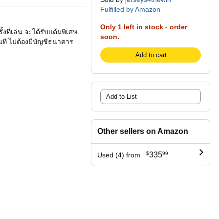
Fulfilled by Amazon
Only 1 left in stock - order
งที่เล่น จะได้รับแต้มพิเศษ
soon.
นที ไม่ต้องมีบัญชีธนาคาร
Add to cart
Add to List
Other sellers on Amazon
$
335
99
Used (4) from