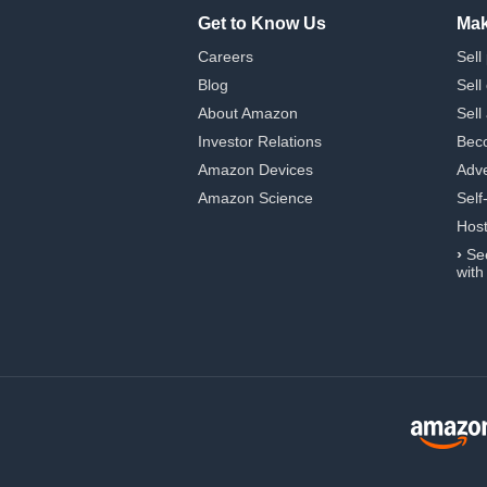
Get to Know Us
Mak
Careers
Sell
Blog
Sell
About Amazon
Sell
Investor Relations
Beco
Amazon Devices
Adve
Amazon Science
Self
Hos
›
Se
with