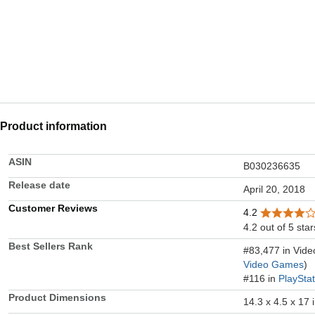
Product information
ASIN
B030236635
Release date
April 20, 2018
Customer Reviews
4.2
4.2 out of 5 star
Best Sellers Rank
#83,477 in Vid
Video Games
)
#116 in
PlaySta
Product Dimensions
14.3 x 4.5 x 17