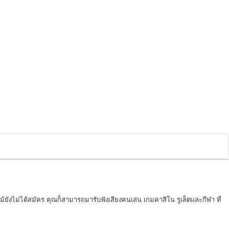
้ยังไม่ได้สมัคร คุณก็สามารถมารับฟังเสียงคนเล่น เกมคาสิโน รูเล็ตและกีฬา ที่